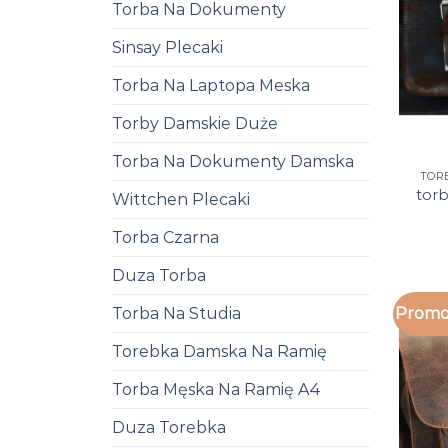
Torba Na Dokumenty
Sinsay Plecaki
Torba Na Laptopa Meska
Torby Damskie Duże
Torba Na Dokumenty Damska
TOR
torb
Wittchen Plecaki
Torba Czarna
Duza Torba
Torba Na Studia
Promo
Torebka Damska Na Ramię
Torba Męska Na Ramię A4
Duza Torebka