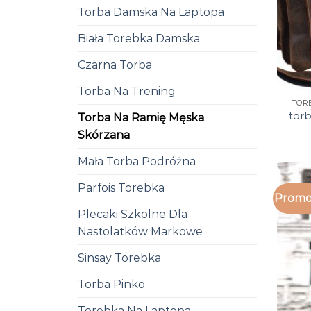
Torba Damska Na Laptopa
Biała Torebka Damska
Czarna Torba
Torba Na Trening
TOR
torb
Torba Na Ramię Męska
Skórzana
Mała Torba Podróżna
Parfois Torebka
Promo
Plecaki Szkolne Dla
Nastolatków Markowe
Sinsay Torebka
Torba Pinko
Torebka Na Laptopa