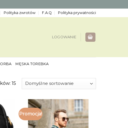
Polityka zwrotów
F.A.Q
Polityka prywatności
LOGOWANIE
TORBA
MĘSKA TOREBKA
ków: 15
Promocja!