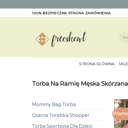
Skip
100% BEZPIECZNA STRONA ZAMÓWIENIA
to
content
Szuk
STRONA GŁÓWNA
SKL
Torba Na Ramię Męska Skórzana
Mommy Bag Torba
Promo
Czarna Torebka Shopper
Torba Sportowa Dla Dzieci