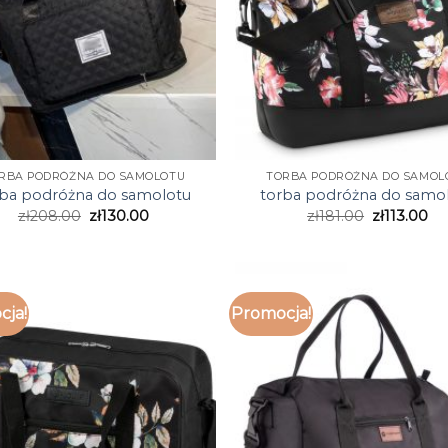
RBA PODRÓŻNA DO SAMOLOTU
TORBA PODRÓŻNA DO SAMOL
rba podróżna do samolotu
torba podróżna do samo
zł
208.00
zł
130.00
zł
181.00
zł
113.00
cja!
Promocja!