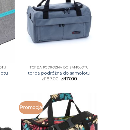
OTU
TORBA PODRÓŻNA DO SAMOLOTU
lotu
torba podróżna do samolotu
zł
187.00
zł
117.00
Promocja!