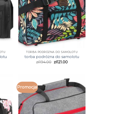
OTU
TORBA PODRÓŻNA DO SAMOLOTU
lotu
torba podróżna do samolotu
zł
194.00
zł
121.00
Promocja!