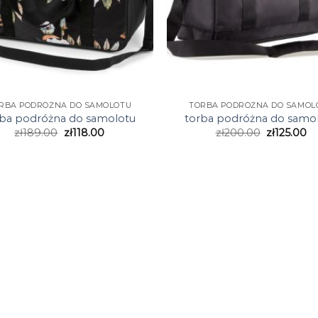
RBA PODRÓŻNA DO SAMOLOTU
TORBA PODRÓŻNA DO SAMOL
rba podróżna do samolotu
torba podróżna do samo
zł
189.00
zł
118.00
zł
200.00
zł
125.00