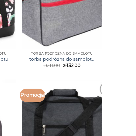
OTU
TORBA PODRÓŻNA DO SAMOLOTU
lotu
torba podróżna do samolotu
zł
211.00
zł
132.00
Promocja!