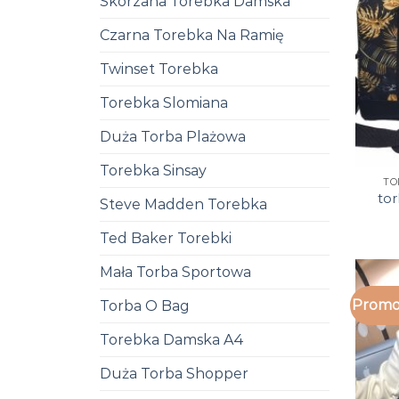
Skórzana Torebka Damska
Czarna Torebka Na Ramię
Twinset Torebka
Torebka Slomiana
Duża Torba Plażowa
Torebka Sinsay
TO
to
Steve Madden Torebka
Ted Baker Torebki
Mała Torba Sportowa
Promo
Torba O Bag
Torebka Damska A4
Duża Torba Shopper