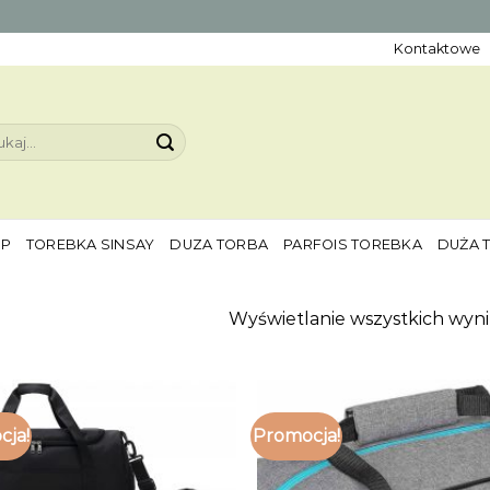
Kontaktowe
aj:
EP
TOREBKA SINSAY
DUZA TORBA
PARFOIS TOREBKA
DUŻA 
Wyświetlanie wszystkich wyni
cja!
Promocja!