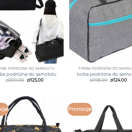
RBA PODRÓŻNA DO SAMOLOTU
TORBA PODRÓŻNA DO SAMOL
rba podróżna do samolotu
torba podróżna do samo
zł
200.00
zł
125.00
zł
198.00
zł
124.00
cja!
Promocja!