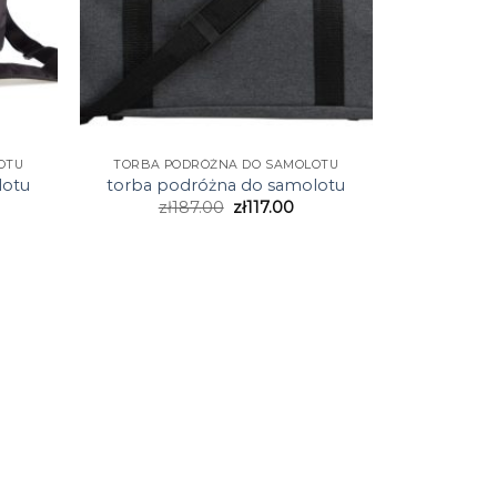
OTU
TORBA PODRÓŻNA DO SAMOLOTU
lotu
torba podróżna do samolotu
zł
187.00
zł
117.00