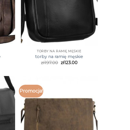
TORBY NA RAMIĘ MĘSKIE
e
torby na ramię męskie
zł
197.00
zł
123.00
Promocja!