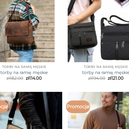
TORBY NA RAMIĘ MĘSKIE
TORBY NA RAMIĘ MĘSKIE
torby na ramię męskie
torby na ramię męski
zł
182.00
zł
114.00
zł
194.00
zł
121.00
cja!
Promocja!