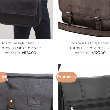
TORBY NA RAMIĘ MĘSKIE
TORBY NA RAMIĘ MĘSKIE
torby na ramię męskie
torby na ramię męski
zł
198.00
zł
124.00
zł
197.00
zł
123.00
cja!
Promocja!