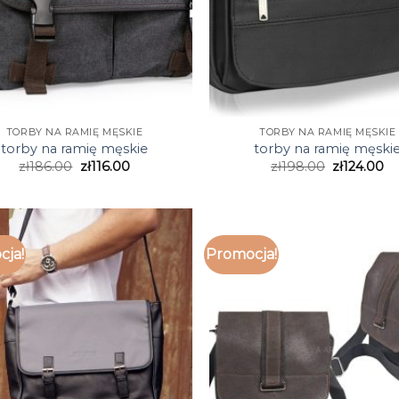
TORBY NA RAMIĘ MĘSKIE
TORBY NA RAMIĘ MĘSKIE
torby na ramię męskie
torby na ramię męski
zł
186.00
zł
116.00
zł
198.00
zł
124.00
cja!
Promocja!