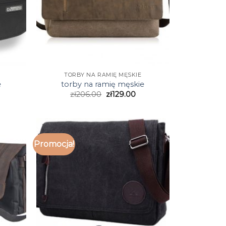
TORBY NA RAMIĘ MĘSKIE
e
torby na ramię męskie
zł
206.00
zł
129.00
Promocja!