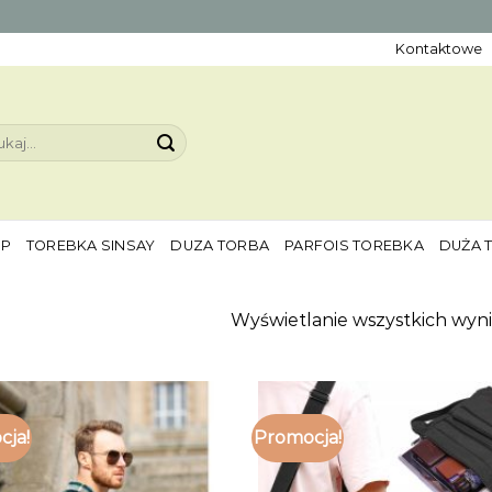
Kontaktowe
aj:
EP
TOREBKA SINSAY
DUZA TORBA
PARFOIS TOREBKA
DUŻA 
Wyświetlanie wszystkich wyni
cja!
Promocja!