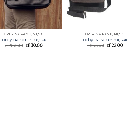
TORBY NA RAMIĘ MĘSKIE
TORBY NA RAMIĘ MĘSKIE
torby na ramię męskie
torby na ramię męski
zł
208.00
zł
130.00
zł
195.00
zł
122.00