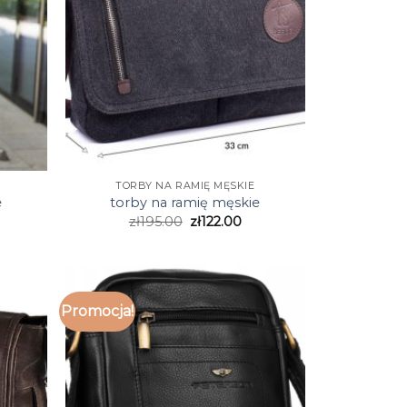
TORBY NA RAMIĘ MĘSKIE
e
torby na ramię męskie
zł
195.00
zł
122.00
Promocja!