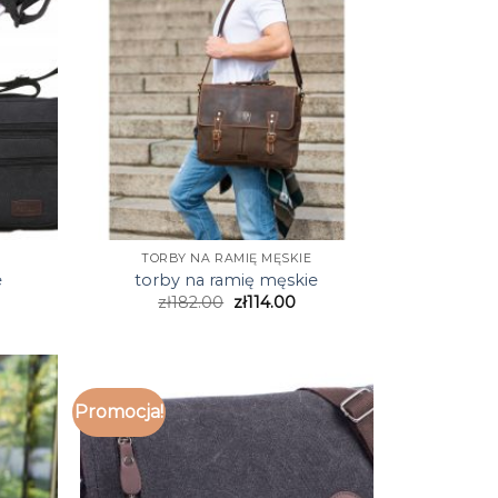
TORBY NA RAMIĘ MĘSKIE
e
torby na ramię męskie
zł
182.00
zł
114.00
Promocja!