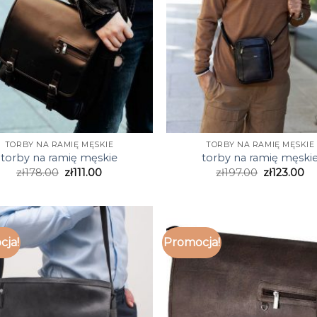
TORBY NA RAMIĘ MĘSKIE
TORBY NA RAMIĘ MĘSKIE
torby na ramię męskie
torby na ramię męski
zł
178.00
zł
111.00
zł
197.00
zł
123.00
cja!
Promocja!