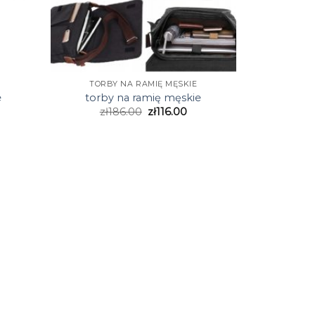
TORBY NA RAMIĘ MĘSKIE
e
torby na ramię męskie
zł
186.00
zł
116.00