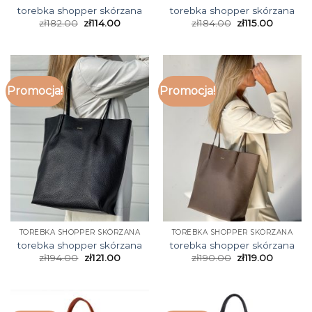
torebka shopper skórzana
torebka shopper skórzana
zł
182.00
zł
114.00
zł
184.00
zł
115.00
Promocja!
Promocja!
TOREBKA SHOPPER SKÓRZANA
TOREBKA SHOPPER SKÓRZANA
torebka shopper skórzana
torebka shopper skórzana
zł
194.00
zł
121.00
zł
190.00
zł
119.00