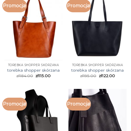
Promocja!
Promocja!
TOREBKA SHOPPER SKÓRZANA
TOREBKA SHOPPER SKÓRZANA
torebka shopper skórzana
torebka shopper skórzana
zł
184.00
zł
115.00
zł
195.00
zł
122.00
Promocja!
Promocja!