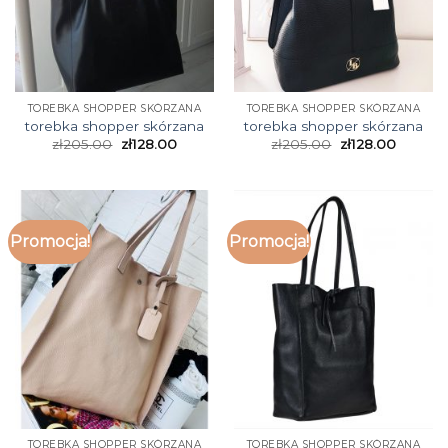
TOREBKA SHOPPER SKÓRZANA
TOREBKA SHOPPER SKÓRZANA
torebka shopper skórzana
torebka shopper skórzana
zł
205.00
zł
128.00
zł
205.00
zł
128.00
Promocja!
Promocja!
TOREBKA SHOPPER SKÓRZANA
TOREBKA SHOPPER SKÓRZANA