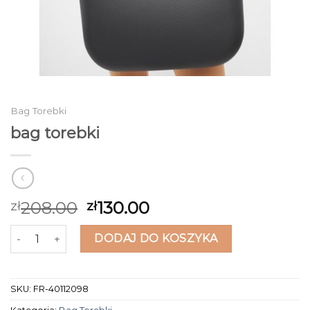
Bag Torebki
bag torebki
208.00
130.00
zł
zł
ilość bag torebki
DODAJ DO KOSZYKA
SKU:
FR-40112098