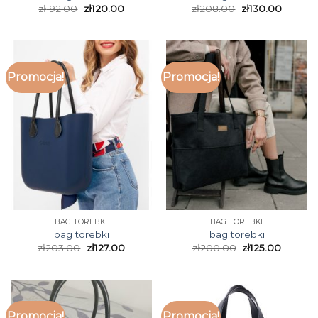
zł
192.00
zł
120.00
zł
208.00
zł
130.00
Promocja!
Promocja!
BAG TOREBKI
BAG TOREBKI
bag torebki
bag torebki
zł
203.00
zł
127.00
zł
200.00
zł
125.00
Promocja!
Promocja!