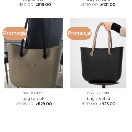
zł
190.00
zł
119.00
zł
210.00
zł
131.00
Promocja!
Promocja!
BAG TOREBKI
BAG TOREBKI
bag torebki
bag torebki
zł
206.00
zł
129.00
zł
197.00
zł
123.00