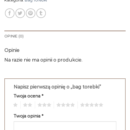
Kategoria:
Bag Torebki
OPINIE (0)
Opinie
Na razie nie ma opinii o produkcie.
Napisz pierwszą opinię o „bag torebki”
Twoja ocena
*
1
2
3
4
5
Twoja opinia
*