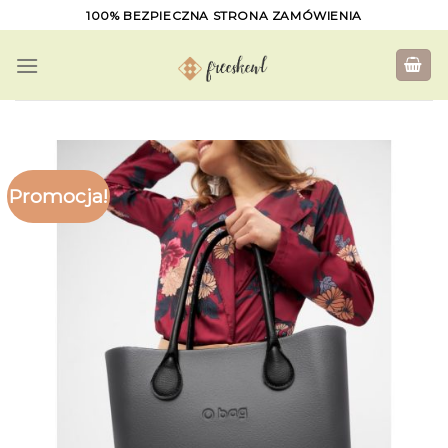
Skip
100% BEZPIECZNA STRONA ZAMÓWIENIA
to
content
Promocja!