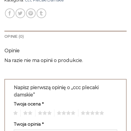
Kategoria:
Ccc Plecaki Damskie
OPINIE (0)
Opinie
Na razie nie ma opinii o produkcie.
Napisz pierwszą opinię o „ccc plecaki
damskie”
Twoja ocena
*
1
2
3
4
5
Twoja opinia
*