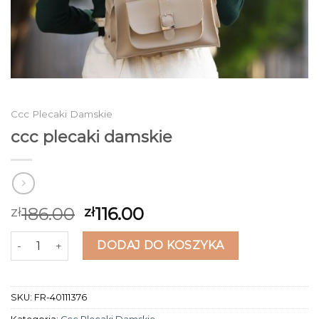
Ccc Plecaki Damskie
ccc plecaki damskie
186.00
116.00
zł
zł
ilość ccc plecaki damskie
DODAJ DO KOSZYKA
SKU:
FR-40111376