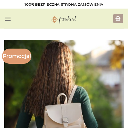
Skip
100% BEZPIECZNA STRONA ZAMÓWIENIA
to
content
Promocja!