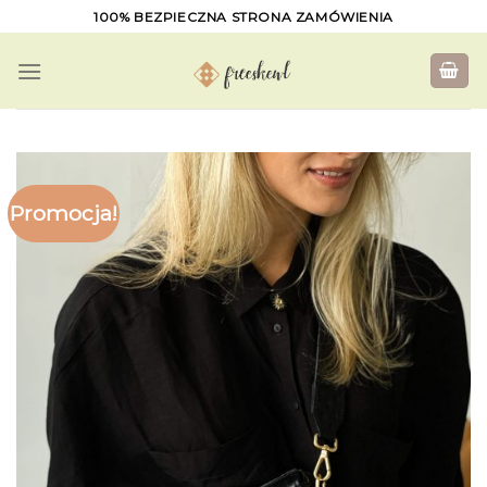
Skip
100% BEZPIECZNA STRONA ZAMÓWIENIA
to
content
Promocja!