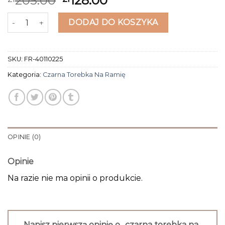
205.00
128.00
ilość czarna torebka na ramię
DODAJ DO KOSZYKA
SKU:
FR-40110225
Kategoria:
Czarna Torebka Na Ramię
OPINIE (0)
Opinie
Na razie nie ma opinii o produkcie.
Napisz pierwszą opinię o „czarna torebka na