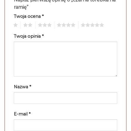
ramię”
Twoja ocena
*
1
2
3
4
5
Twoja opinia
*
Nazwa
*
E-mail
*