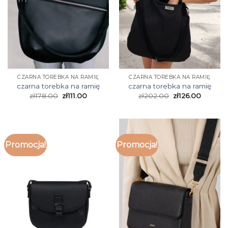
CZARNA TOREBKA NA RAMIĘ
CZARNA TOREBKA NA RAMIĘ
czarna torebka na ramię
czarna torebka na ramię
zł
178.00
zł
111.00
zł
202.00
zł
126.00
Promocja!
Promocja!