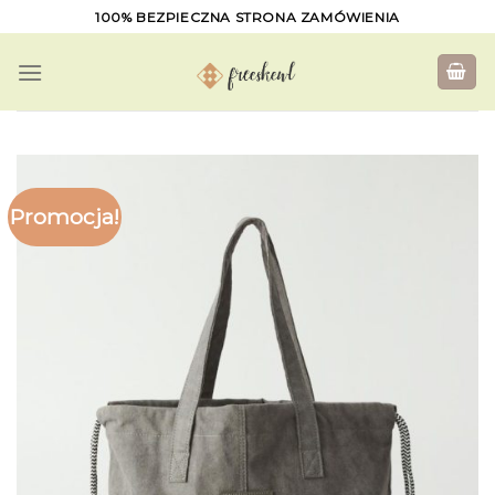
Skip
100% BEZPIECZNA STRONA ZAMÓWIENIA
to
content
Promocja!