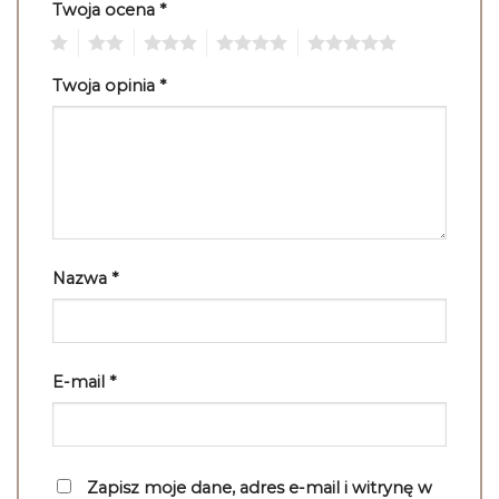
Twoja ocena
*
1
2
3
4
5
Twoja opinia
*
Nazwa
*
E-mail
*
Zapisz moje dane, adres e-mail i witrynę w