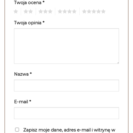
Twoja ocena
*
1
2
3
4
5
Twoja opinia
*
Nazwa
*
E-mail
*
Zapisz moje dane, adres e-mail i witrynę w