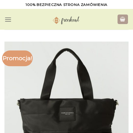
Skip
100% BEZPIECZNA STRONA ZAMÓWIENIA
to
content
Promocja!