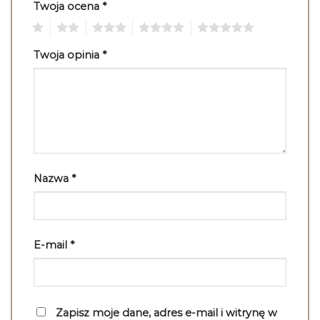
Twoja ocena
*
1
2
3
4
5
Twoja opinia
*
Nazwa
*
E-mail
*
Zapisz moje dane, adres e-mail i witrynę w