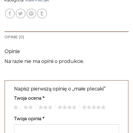
Kategoria:
Małe Plecaki
OPINIE (0)
Opinie
Na razie nie ma opinii o produkcie.
Napisz pierwszą opinię o „małe plecaki”
Twoja ocena
*
1
2
3
4
5
Twoja opinia
*