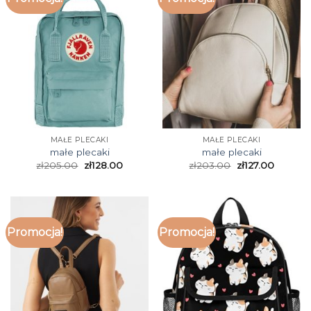
MAŁE PLECAKI
MAŁE PLECAKI
małe plecaki
małe plecaki
zł
205.00
zł
128.00
zł
203.00
zł
127.00
Promocja!
Promocja!