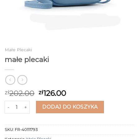
Małe Plecaki
małe plecaki
202.00
126.00
zł
zł
ilość małe plecaki
DODAJ DO KOSZYKA
SKU:
FR-40111793