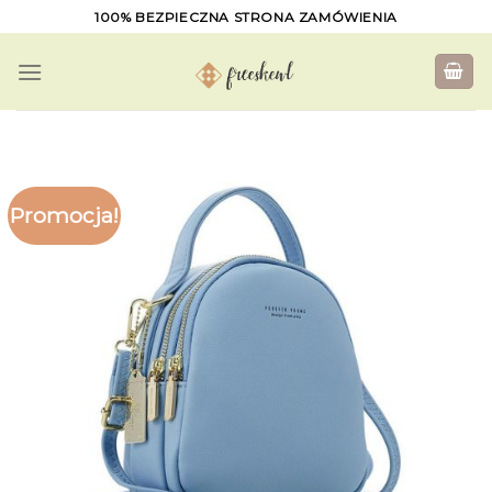
Skip
100% BEZPIECZNA STRONA ZAMÓWIENIA
to
content
Promocja!