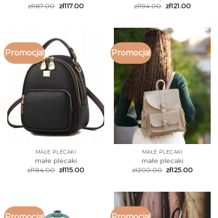
zł
187.00
zł
117.00
zł
194.00
zł
121.00
Promocja!
Promocja!
MAŁE PLECAKI
MAŁE PLECAKI
małe plecaki
małe plecaki
zł
184.00
zł
115.00
zł
200.00
zł
125.00
Promocja!
Promocja!