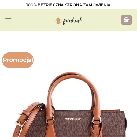
Skip
100% BEZPIECZNA STRONA ZAMÓWIENIA
to
content
Promocja!