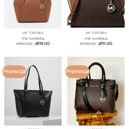
MK TOREBKA
MK TOREBKA
mk torebka
mk torebka
zł
190.00
zł
119.00
zł
178.00
zł
111.00
Promocja!
Promocja!