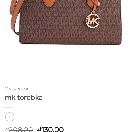
Mk Torebka
mk torebka
208.00
130.00
zł
zł