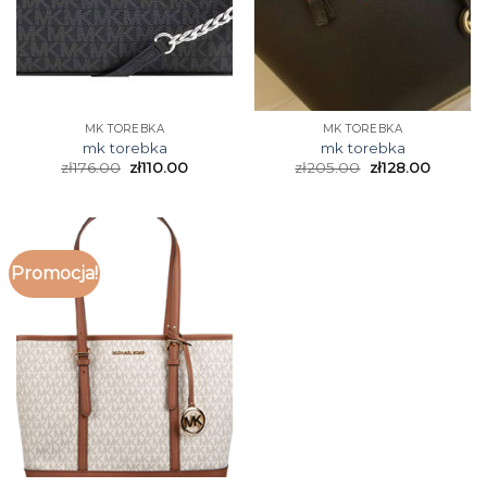
MK TOREBKA
MK TOREBKA
mk torebka
mk torebka
zł
176.00
zł
110.00
zł
205.00
zł
128.00
Promocja!