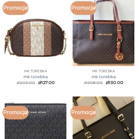
Promocja!
Promocja!
MK TOREBKA
MK TOREBKA
mk torebka
mk torebka
zł
203.00
zł
127.00
zł
208.00
zł
130.00
Promocja!
Promocja!