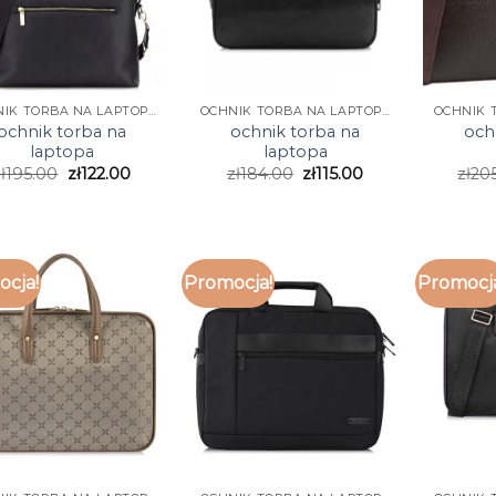
OCHNIK TORBA NA LAPTOPA
OCHNIK TORBA NA LAPTOPA
ochnik torba na
ochnik torba na
och
laptopa
laptopa
ł
195.00
zł
122.00
zł
184.00
zł
115.00
zł
20
cja!
Promocja!
Promocj