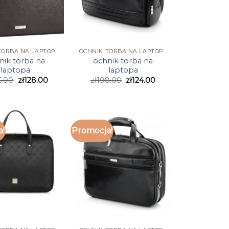
OCHNIK TORBA NA LAPTOPA
OCHNIK TORBA NA LAPTOPA
nik torba na
ochnik torba na
laptopa
laptopa
5.00
zł
128.00
zł
198.00
zł
124.00
a!
Promocja!