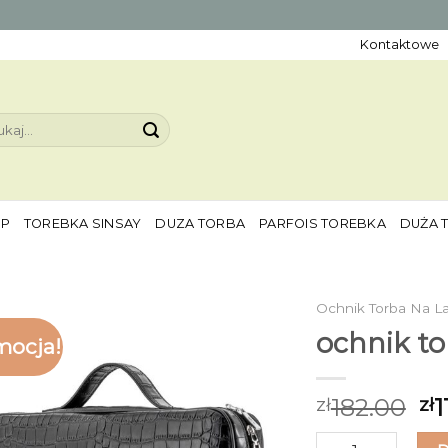
Kontaktowe
aj:
EP
TOREBKA SINSAY
DUZA TORBA
PARFOIS TOREBKA
DUŻA 
Ochnik Torba Na L
ochnik to
mocja!
182.00
1
zł
zł
ilość ochnik torb