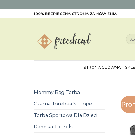
Skip
100% BEZPIECZNA STRONA ZAMÓWIENIA
to
content
Szuk
STRONA GŁÓWNA
SKL
Mommy Bag Torba
Pro
Czarna Torebka Shopper
Torba Sportowa Dla Dzieci
Damska Torebka