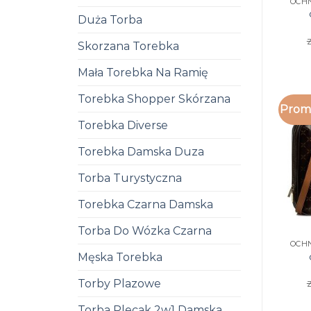
Duża Torba
z
Skorzana Torebka
Mała Torebka Na Ramię
Torebka Shopper Skórzana
Promo
Torebka Diverse
Torebka Damska Duza
Torba Turystyczna
Torebka Czarna Damska
Torba Do Wózka Czarna
Męska Torebka
Torby Plazowe
z
Torba Plecak 2w1 Damska