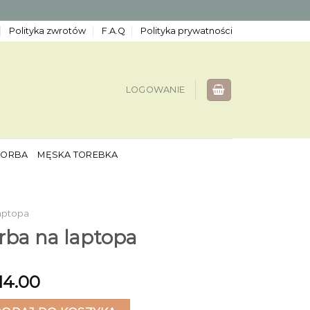
Polityka zwrotów
F.A.Q
Polityka prywatności
LOGOWANIE
TORBA
MĘSKA TOREBKA
aptopa
rba na laptopa
14.00
a na laptopa