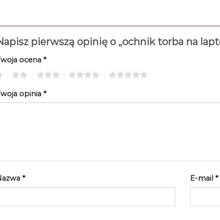
Napisz pierwszą opinię o „ochnik torba na lap
Twoja ocena
*
2
3
4
5
woja opinia
*
Nazwa
*
E-mail
*