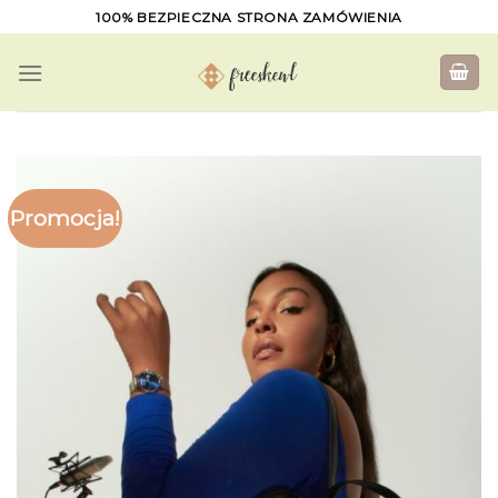
Skip
100% BEZPIECZNA STRONA ZAMÓWIENIA
to
content
Promocja!