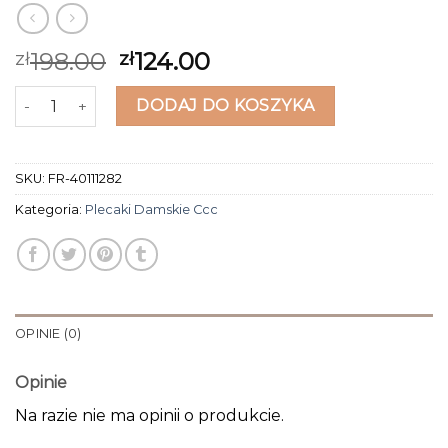
198.00
124.00
zł
zł
ilość plecaki damskie ccc
DODAJ DO KOSZYKA
SKU:
FR-40111282
Kategoria:
Plecaki Damskie Ccc
OPINIE (0)
Opinie
Na razie nie ma opinii o produkcie.