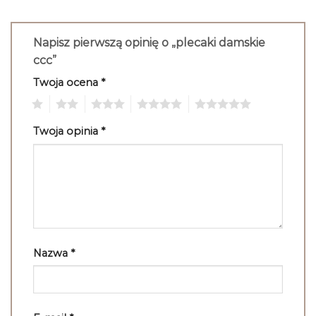
Napisz pierwszą opinię o „plecaki damskie
ccc”
Twoja ocena
*
1
2
3
4
5
Twoja opinia
*
Nazwa
*