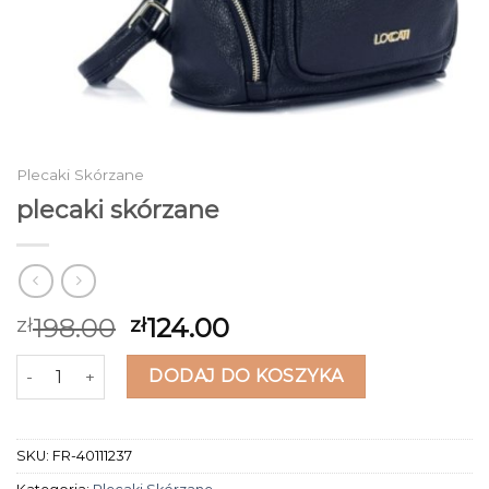
Plecaki Skórzane
plecaki skórzane
198.00
124.00
zł
zł
ilość plecaki skórzane
DODAJ DO KOSZYKA
SKU:
FR-40111237