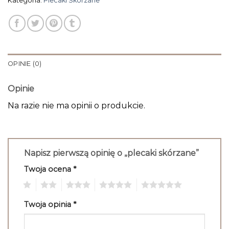
Kategoria:
Plecaki Skórzane
OPINIE (0)
Opinie
Na razie nie ma opinii o produkcie.
Napisz pierwszą opinię o „plecaki skórzane”
Twoja ocena
*
1
2
3
4
5
Twoja opinia
*