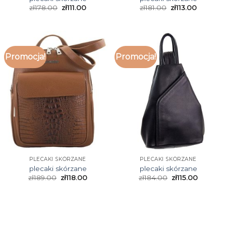
zł
178.00
zł
111.00
zł
181.00
zł
113.00
Promocja!
Promocja!
PLECAKI SKÓRZANE
PLECAKI SKÓRZANE
plecaki skórzane
plecaki skórzane
zł
189.00
zł
118.00
zł
184.00
zł
115.00