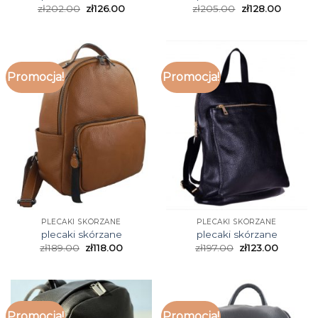
zł
202.00
zł
126.00
zł
205.00
zł
128.00
Promocja!
Promocja!
PLECAKI SKÓRZANE
PLECAKI SKÓRZANE
plecaki skórzane
plecaki skórzane
zł
189.00
zł
118.00
zł
197.00
zł
123.00
Promocja!
Promocja!