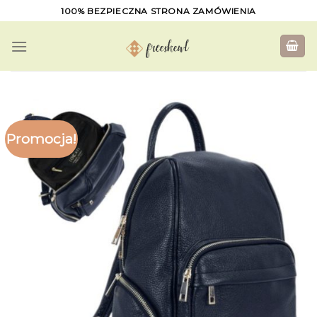
Skip
100% BEZPIECZNA STRONA ZAMÓWIENIA
to
content
Promocja!