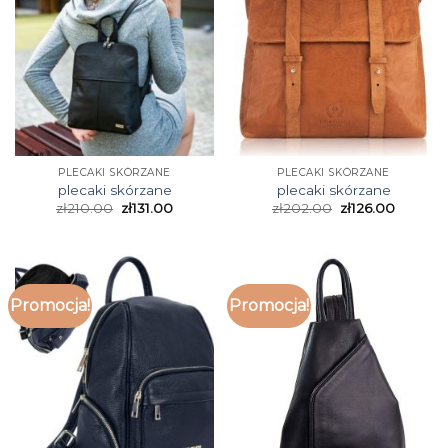
PLECAKI SKÓRZANE
PLECAKI SKÓRZANE
plecaki skórzane
plecaki skórzane
zł
210.00
zł
131.00
zł
202.00
zł
126.00
Promocja!
Promocja!