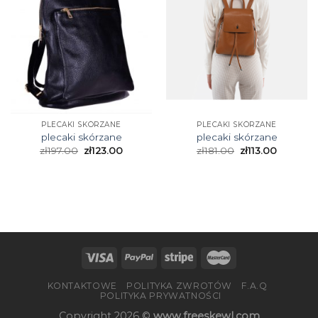
PLECAKI SKÓRZANE
PLECAKI SKÓRZANE
plecaki skórzane
plecaki skórzane
zł
197.00
zł
123.00
zł
181.00
zł
113.00
KONTAKTOWE
POLITYKA ZWROTÓW
F.A.Q
POLITYKA PRYWATNOŚCI
Copyright 2026 ©
www.freeskewl.com