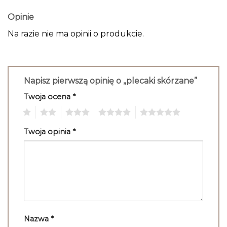
Opinie
Na razie nie ma opinii o produkcie.
Napisz pierwszą opinię o „plecaki skórzane”
Twoja ocena
*
1
2
3
4
5
Twoja opinia
*
Nazwa
*