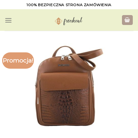
Skip
100% BEZPIECZNA STRONA ZAMÓWIENIA
to
content
Promocja!