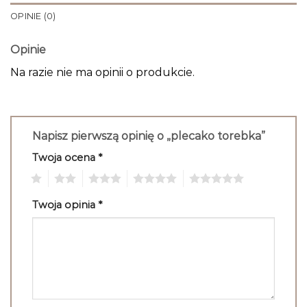
OPINIE (0)
Opinie
Na razie nie ma opinii o produkcie.
Napisz pierwszą opinię o „plecako torebka”
Twoja ocena
*
1
2
3
4
5
Twoja opinia
*