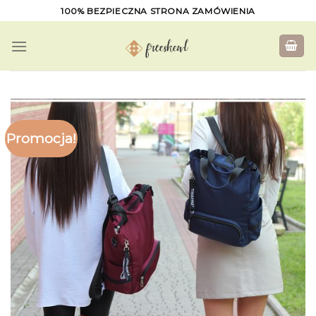
Skip
100% BEZPIECZNA STRONA ZAMÓWIENIA
to
content
Promocja!