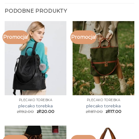
PODOBNE PRODUKTY
Promocja!
Promocja!
PLECAKO TOREBKA
PLECAKO TOREBKA
plecako torebka
plecako torebka
zł
192.00
zł
120.00
zł
187.00
zł
117.00