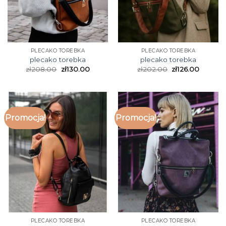
PLECAKO TOREBKA
PLECAKO TOREBKA
plecako torebka
plecako torebka
zł
208.00
zł
130.00
zł
202.00
zł
126.00
Promocja!
Promocja!
PLECAKO TOREBKA
PLECAKO TOREBKA