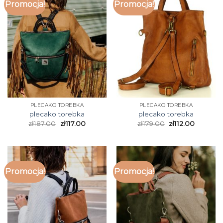
Promocja!
Promocja!
PLECAKO TOREBKA
PLECAKO TOREBKA
plecako torebka
plecako torebka
zł
187.00
zł
117.00
zł
179.00
zł
112.00
Promocja!
Promocja!