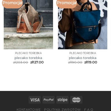
Promocja!
Promocja!
PLECAKO TOREBKA
PLECAKO TOREBKA
plecako torebka
plecako torebka
zł
203.00
zł
127.00
zł
190.00
zł
119.00
KONTAKTOWE
POLITYKA ZWROTÓW
F.A.Q