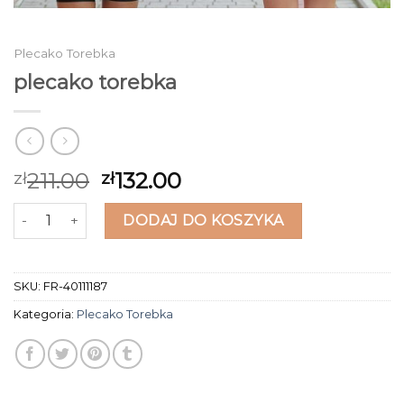
Plecako Torebka
plecako torebka
211.00
132.00
zł
zł
ilość plecako torebka
DODAJ DO KOSZYKA
SKU:
FR-40111187
Kategoria:
Plecako Torebka