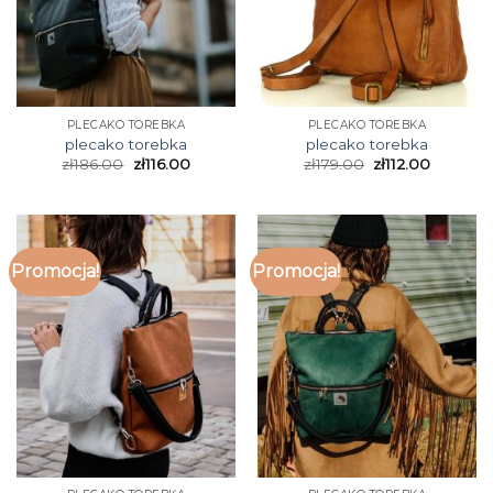
PLECAKO TOREBKA
PLECAKO TOREBKA
plecako torebka
plecako torebka
zł
186.00
zł
116.00
zł
179.00
zł
112.00
Promocja!
Promocja!