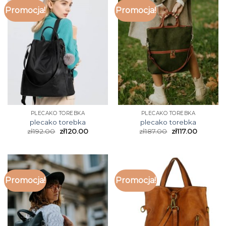
Promocja!
Promocja!
PLECAKO TOREBKA
PLECAKO TOREBKA
plecako torebka
plecako torebka
zł
192.00
zł
120.00
zł
187.00
zł
117.00
Promocja!
Promocja!