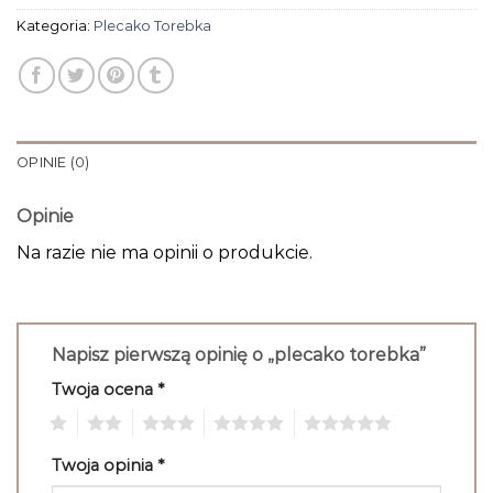
Kategoria:
Plecako Torebka
OPINIE (0)
Opinie
Na razie nie ma opinii o produkcie.
Napisz pierwszą opinię o „plecako torebka”
Twoja ocena
*
1
2
3
4
5
Twoja opinia
*