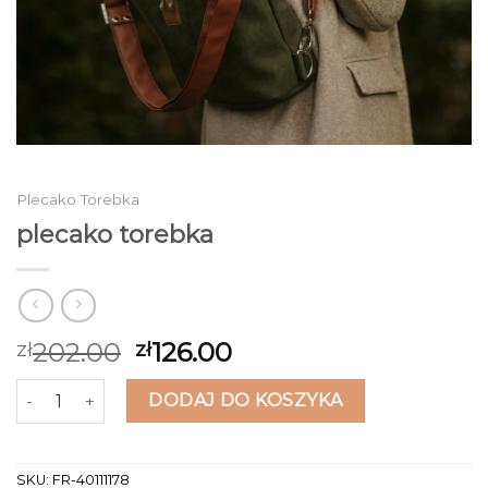
Plecako Torebka
plecako torebka
202.00
126.00
zł
zł
ilość plecako torebka
DODAJ DO KOSZYKA
SKU:
FR-40111178