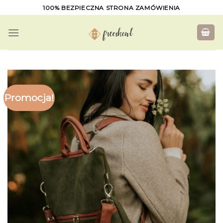
Skip
100% BEZPIECZNA STRONA ZAMÓWIENIA
to
content
Promocja!