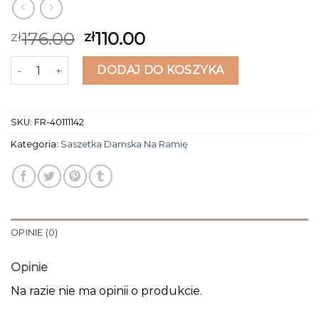
176.00
110.00
zł
zł
ilość saszetka damska na ramię
DODAJ DO KOSZYKA
SKU:
FR-40111142
Kategoria:
Saszetka Damska Na Ramię
OPINIE (0)
Opinie
Na razie nie ma opinii o produkcie.