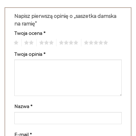
Napisz pierwszą opinię o „saszetka damska
na ramię”
Twoja ocena
*
1
2
3
4
5
Twoja opinia
*
Nazwa
*
E-mail
*