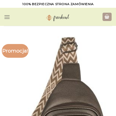
Skip
100% BEZPIECZNA STRONA ZAMÓWIENIA
to
content
Promocja!