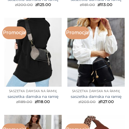
zł
200.00
zł
125.00
zł
181.00
zł
113.00
Promocja!
Promocja!
SASZETKA DAMSKA NA RAMIĘ
SASZETKA DAMSKA NA RAMIĘ
saszetka damska na ramię
saszetka damska na ramię
zł
189.00
zł
118.00
zł
203.00
zł
127.00