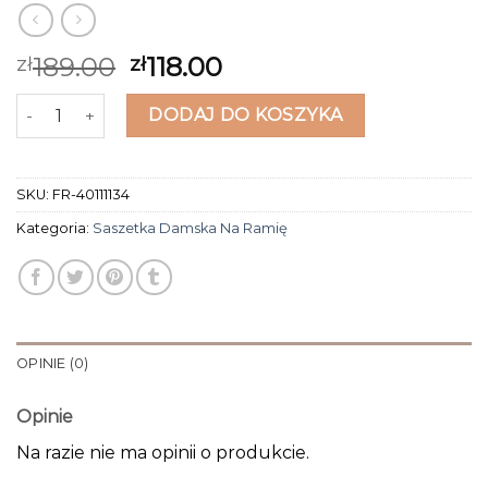
189.00
118.00
zł
zł
ilość saszetka damska na ramię
DODAJ DO KOSZYKA
SKU:
FR-40111134
Kategoria:
Saszetka Damska Na Ramię
OPINIE (0)
Opinie
Na razie nie ma opinii o produkcie.