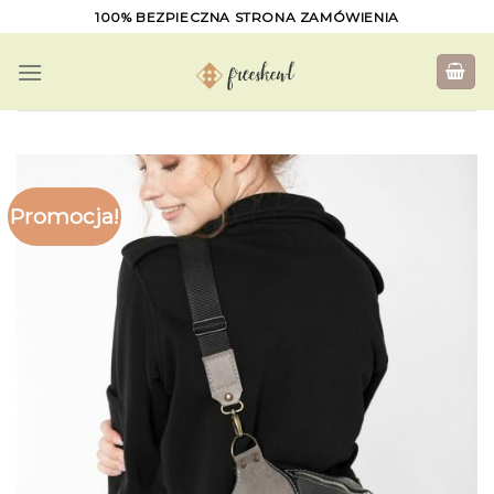
Skip
100% BEZPIECZNA STRONA ZAMÓWIENIA
to
content
Promocja!