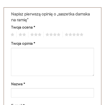
Napisz pierwszą opinię o „saszetka damska
na ramię”
Twoja ocena
*
1
2
3
4
5
Twoja opinia
*
Nazwa
*