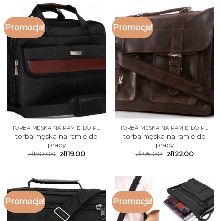
Promocja!
Promocja!
TORBA MĘSKA NA RAMIĘ DO PRACY
TORBA MĘSKA NA RAMIĘ DO PRACY
torba męska na ramię do
torba męska na ramię do
pracy
pracy
zł
190.00
zł
119.00
zł
195.00
zł
122.00
Promocja!
Promocja!