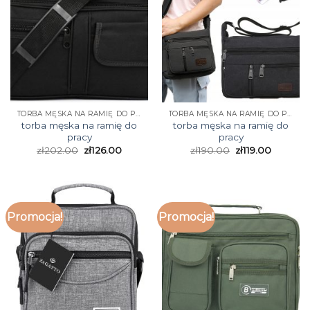
TORBA MĘSKA NA RAMIĘ DO PRACY
TORBA MĘSKA NA RAMIĘ DO PRACY
torba męska na ramię do
torba męska na ramię do
pracy
pracy
zł
202.00
zł
126.00
zł
190.00
zł
119.00
Promocja!
Promocja!