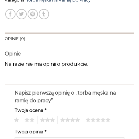
Kategoria:
Torba Męska Na Ramię Do Pracy
OPINIE (0)
Opinie
Na razie nie ma opinii o produkcie.
Napisz pierwszą opinię o „torba męska na
ramię do pracy”
Twoja ocena
*
1
2
3
4
5
Twoja opinia
*