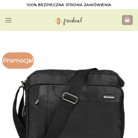
Skip
100% BEZPIECZNA STRONA ZAMÓWIENIA
to
content
Promocja!