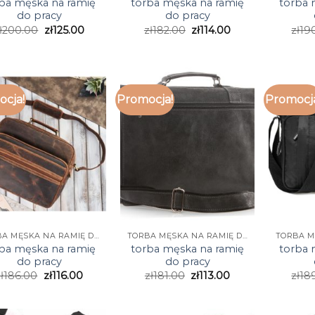
ba męska na ramię
torba męska na ramię
torba 
do pracy
do pracy
ł
200.00
zł
125.00
zł
182.00
zł
114.00
zł
19
cja!
Promocja!
Promocj
TORBA MĘSKA NA RAMIĘ DO PRACY
TORBA MĘSKA NA RAMIĘ DO PRACY
ba męska na ramię
torba męska na ramię
torba 
do pracy
do pracy
ł
186.00
zł
116.00
zł
181.00
zł
113.00
zł
18