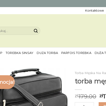
Kontaktowe
aj:
EP
TOREBKA SINSAY
DUZA TORBA
PARFOIS TOREBKA
DUŻA 
Torba Męska Na Ra
torba mę
mocja!
179.00
1
zł
zł
ilość torba męska