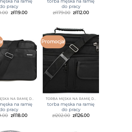
męska na ramię
torba męska na ramię
do pracy
do pracy
0.00
zł
119.00
zł
179.00
zł
112.00
a!
Promocja!
TORBA MĘSKA NA RAMIĘ DO PRACY
TORBA MĘSKA NA RAMIĘ DO PRACY
męska na ramię
torba męska na ramię
do pracy
do pracy
9.00
zł
118.00
zł
202.00
zł
126.00