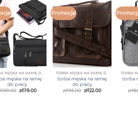
cja!
Promocja!
Promocj
TORBA MĘSKA NA RAMIĘ DO PRACY
TORBA MĘSKA NA RAMIĘ DO PRACY
ba męska na ramię
torba męska na ramię
torba 
do pracy
do pracy
ł
190.00
zł
119.00
zł
195.00
zł
122.00
zł
18