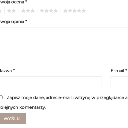
Twoja ocena
*
2
3
4
5
woja opinia
*
Nazwa
*
E-mail
*
Zapisz moje dane, adres e-mail i witrynę w przeglądarce 
olejnych komentarzy.