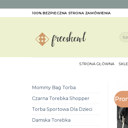
Skip
100% BEZPIECZNA STRONA ZAMÓWIENIA
to
content
Szuk
STRONA GŁÓWNA
SKL
Mommy Bag Torba
Pro
Czarna Torebka Shopper
Torba Sportowa Dla Dzieci
Damska Torebka