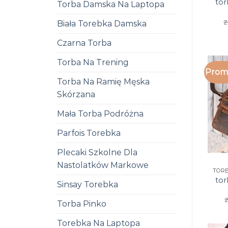
tor
Torba Damska Na Laptopa
z
Biała Torebka Damska
Czarna Torba
Torba Na Trening
Promo
Torba Na Ramię Męska
Skórzana
Mała Torba Podróżna
Parfois Torebka
Plecaki Szkolne Dla
Nastolatków Markowe
tor
Sinsay Torebka
z
Torba Pinko
Torebka Na Laptopa