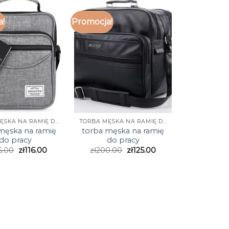
a!
Promocja!
TORBA MĘSKA NA RAMIĘ DO PRACY
TORBA MĘSKA NA RAMIĘ DO PRACY
męska na ramię
torba męska na ramię
do pracy
do pracy
6.00
zł
116.00
zł
200.00
zł
125.00