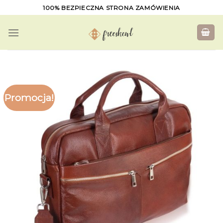
Skip
100% BEZPIECZNA STRONA ZAMÓWIENIA
to
content
Promocja!