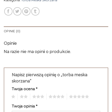
Kategoria:
Torba Meska Skorzana
OPINIE (0)
Opinie
Na razie nie ma opinii o produkcie.
Napisz pierwszą opinię o „torba meska
skorzana”
Twoja ocena
*
1
2
3
4
5
Twoja opinia
*