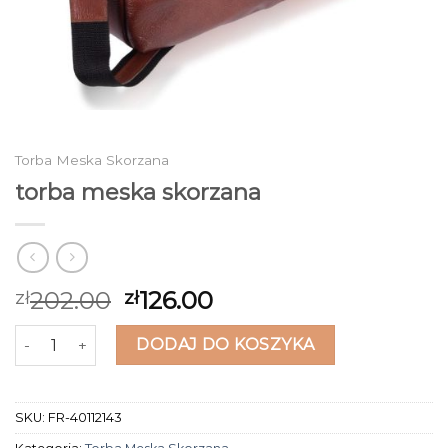
Torba Meska Skorzana
torba meska skorzana
202.00
126.00
zł
zł
ilość torba meska skorzana
DODAJ DO KOSZYKA
SKU:
FR-40112143