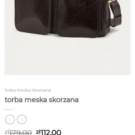
Torba Meska Skorzana
torba meska skorzana
179.00
112.00
zł
zł