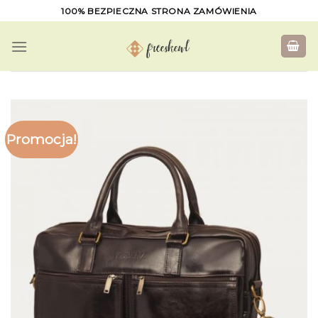
Skip
100% BEZPIECZNA STRONA ZAMÓWIENIA
to
content
Promocja!