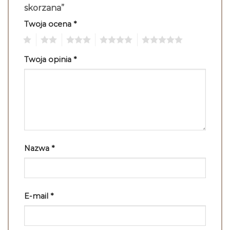
skorzana”
Twoja ocena
*
1
2
3
4
5
Twoja opinia
*
Nazwa
*
E-mail
*