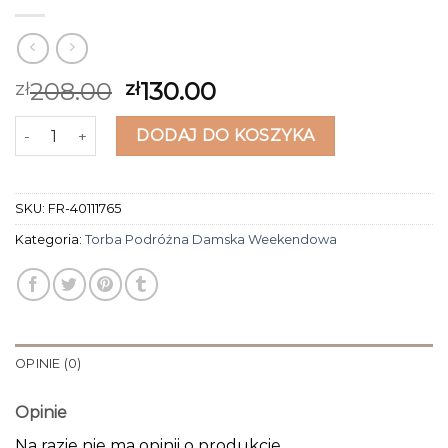
208.00
130.00
zł
zł
ilość torba podróżna damska weekendowa
DODAJ DO KOSZYKA
SKU:
FR-40111765
Kategoria:
Torba Podróżna Damska Weekendowa
OPINIE (0)
Opinie
Na razie nie ma opinii o produkcie.