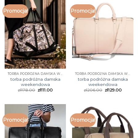
Promocja!
Promocja!
TORBA PODRÓŻNA DAMSKA WEEKENDOWA
TORBA PODRÓŻNA DAMSKA WEEKENDOWA
torba podróżna damska
torba podróżna damska
weekendowa
weekendowa
zł
178.00
zł
111.00
zł
206.00
zł
129.00
Promocja!
Promocja!