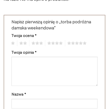
Napisz pierwszą opinię o „torba podróżna
damska weekendowa”
Twoja ocena
*
1
2
3
4
5
Twoja opinia
*
Nazwa
*