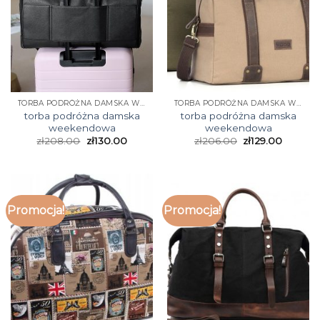
TORBA PODRÓŻNA DAMSKA WEEKENDOWA
TORBA PODRÓŻNA DAMSKA WEEKENDOWA
torba podróżna damska
torba podróżna damska
weekendowa
weekendowa
zł
208.00
zł
130.00
zł
206.00
zł
129.00
Promocja!
Promocja!