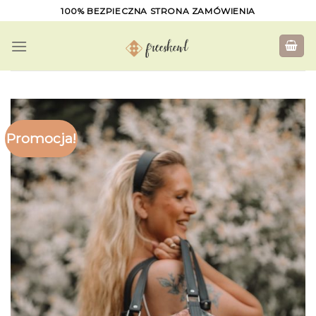
Skip
100% BEZPIECZNA STRONA ZAMÓWIENIA
to
content
Promocja!