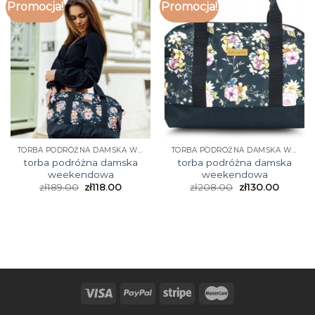
Promocja!
Promocja!
TORBA PODRÓŻNA DAMSKA WEEKENDOWA
TORBA PODRÓŻNA DAMSKA WEEKENDOWA
torba podróżna damska
torba podróżna damska
weekendowa
weekendowa
zł
189.00
zł
118.00
zł
208.00
zł
130.00