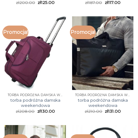
zł
200.00
zł
125.00
zł
187.00
zł
117.00
Promocja!
Promocja!
TORBA PODRÓŻNA DAMSKA WEEKENDOWA
TORBA PODRÓŻNA DAMSKA WEEKENDOWA
torba podróżna damska
torba podróżna damska
weekendowa
weekendowa
zł
208.00
zł
130.00
zł
210.00
zł
131.00