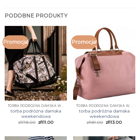
PODOBNE PRODUKTY
Promocja!
Promocja!
TORBA PODRÓŻNA DAMSKA WEEKENDOWA
TORBA PODRÓŻNA DAMSKA WEEKENDOWA
torba podróżna damska
torba podróżna damska
weekendowa
weekendowa
zł
178.00
zł
111.00
zł
181.00
zł
113.00