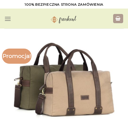
Skip
100% BEZPIECZNA STRONA ZAMÓWIENIA
to
content
Promocja!