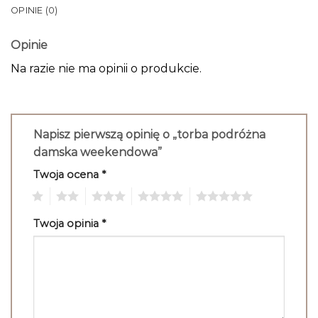
OPINIE (0)
Opinie
Na razie nie ma opinii o produkcie.
Napisz pierwszą opinię o „torba podróżna
damska weekendowa”
Twoja ocena
*
1
2
3
4
5
Twoja opinia
*