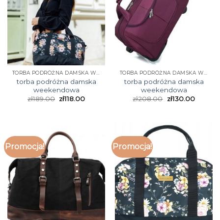
TORBA PODRÓŻNA DAMSKA WEEKENDOWA
TORBA PODRÓŻNA DAMSKA WEEKENDOWA
torba podróżna damska
torba podróżna damska
weekendowa
weekendowa
zł
189.00
zł
118.00
zł
208.00
zł
130.00
Promocja!
Promocja!