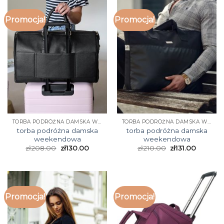
Promocja!
Promocja!
TORBA PODRÓŻNA DAMSKA WEEKENDOWA
TORBA PODRÓŻNA DAMSKA WEEKENDOWA
torba podróżna damska
torba podróżna damska
weekendowa
weekendowa
zł
208.00
zł
130.00
zł
210.00
zł
131.00
Promocja!
Promocja!