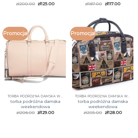
zł
200.00
zł
125.00
zł
187.00
zł
117.00
Promocja!
Promocja!
TORBA PODRÓŻNA DAMSKA WEEKENDOWA
TORBA PODRÓŻNA DAMSKA WEEKENDOWA
torba podróżna damska
torba podróżna damska
weekendowa
weekendowa
zł
206.00
zł
129.00
zł
205.00
zł
128.00