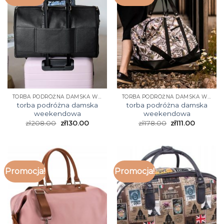
TORBA PODRÓŻNA DAMSKA WEEKENDOWA
TORBA PODRÓŻNA DAMSKA WEEKENDOWA
torba podróżna damska
torba podróżna damska
weekendowa
weekendowa
zł
208.00
zł
130.00
zł
178.00
zł
111.00
Promocja!
Promocja!