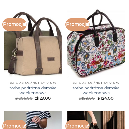
Promocja!
Promocja!
TORBA PODRÓŻNA DAMSKA WEEKENDOWA
TORBA PODRÓŻNA DAMSKA WEEKENDOWA
torba podróżna damska
torba podróżna damska
weekendowa
weekendowa
zł
206.00
zł
129.00
zł
198.00
zł
124.00
Promocja!
Promocja!