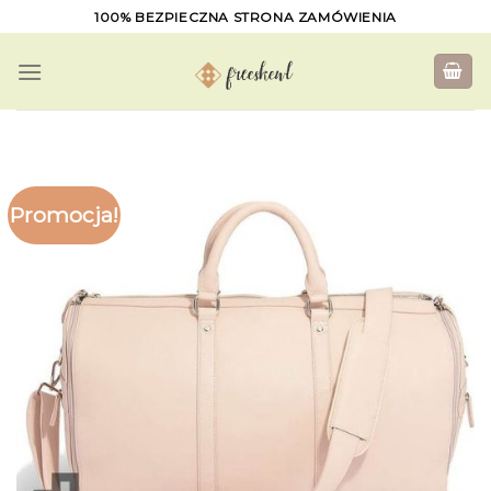
Skip
100% BEZPIECZNA STRONA ZAMÓWIENIA
to
content
Promocja!