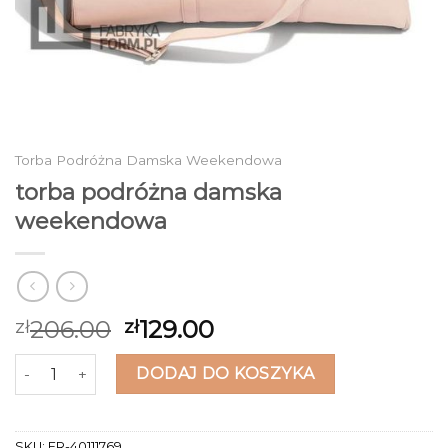
Torba Podróżna Damska Weekendowa
torba podróżna damska
weekendowa
206.00
129.00
zł
zł
ilość torba podróżna damska weekendowa
DODAJ DO KOSZYKA
SKU:
FR-40111769