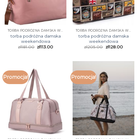
TORBA PODRÓŻNA DAMSKA WEEKENDOWA
TORBA PODRÓŻNA DAMSKA WEEKENDOWA
torba podróżna damska
torba podróżna damska
weekendowa
weekendowa
zł
181.00
zł
113.00
zł
205.00
zł
128.00
Promocja!
Promocja!