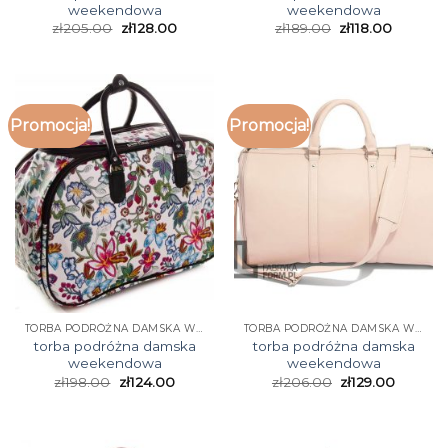
weekendowa
weekendowa
zł
205.00
zł
128.00
zł
189.00
zł
118.00
Promocja!
Promocja!
TORBA PODRÓŻNA DAMSKA WEEKENDOWA
TORBA PODRÓŻNA DAMSKA WEEKENDOWA
torba podróżna damska
torba podróżna damska
weekendowa
weekendowa
zł
198.00
zł
124.00
zł
206.00
zł
129.00