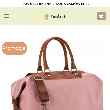
Skip
100% BEZPIECZNA STRONA ZAMÓWIENIA
to
content
Promocja!