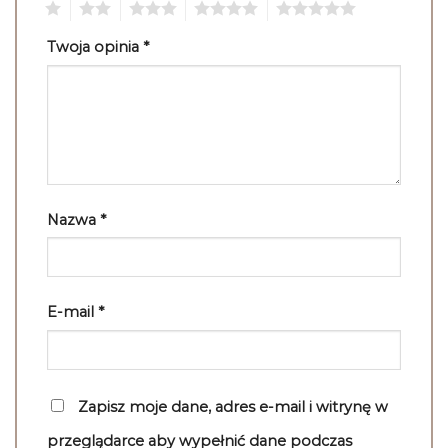
1
2
3
4
5
Twoja opinia
*
Nazwa
*
E-mail
*
Zapisz moje dane, adres e-mail i witrynę w
przeglądarce aby wypełnić dane podczas