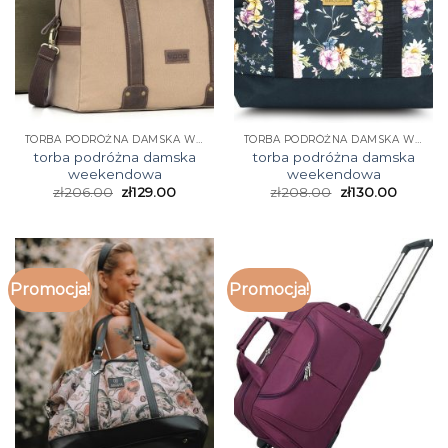
TORBA PODRÓŻNA DAMSKA WEEKENDOWA
TORBA PODRÓŻNA DAMSKA WEEKENDOWA
torba podróżna damska
torba podróżna damska
weekendowa
weekendowa
zł
206.00
zł
129.00
zł
208.00
zł
130.00
Promocja!
Promocja!