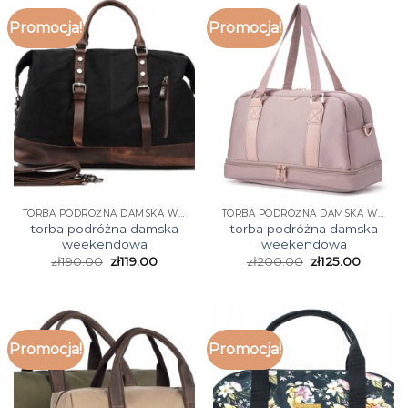
Promocja!
Promocja!
TORBA PODRÓŻNA DAMSKA WEEKENDOWA
TORBA PODRÓŻNA DAMSKA WEEKENDOWA
torba podróżna damska
torba podróżna damska
weekendowa
weekendowa
zł
190.00
zł
119.00
zł
200.00
zł
125.00
Promocja!
Promocja!