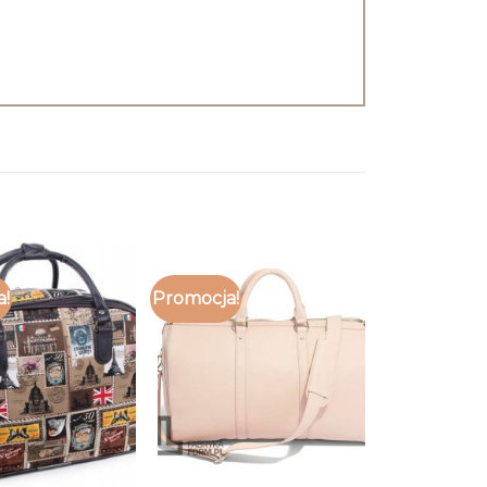
a!
Promocja!