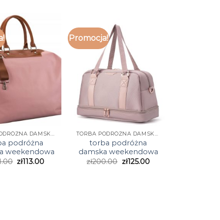
a!
Promocja!
TORBA PODRÓŻNA DAMSKA WEEKENDOWA
TORBA PODRÓŻNA DAMSKA WEEKENDOWA
ba podróżna
torba podróżna
a weekendowa
damska weekendowa
1.00
zł
113.00
zł
200.00
zł
125.00