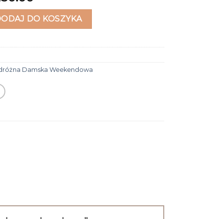
różna damska weekendowa
DODAJ DO KOSZYKA
odróżna Damska Weekendowa