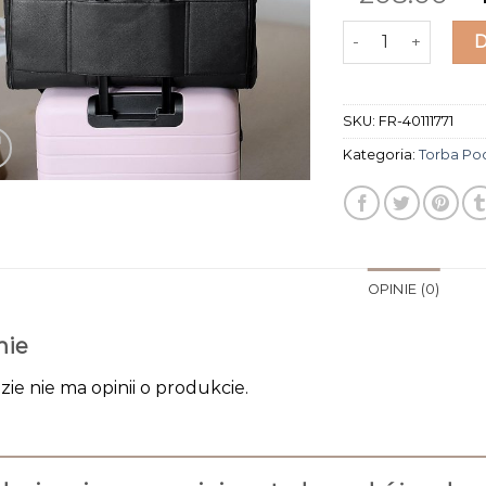
ilość torba pod
SKU:
FR-40111771
Kategoria:
Torba P
OPINIE (0)
nie
zie nie ma opinii o produkcie.