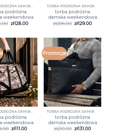
TORBA PODRÓŻNA DAMSKA WEEKENDOWA
TORBA PODRÓŻNA DAMSKA WEEKENDOWA
ba podróżna
torba podróżna
a weekendowa
damska weekendowa
5.00
zł
128.00
zł
206.00
zł
129.00
a!
Promocja!
TORBA PODRÓŻNA DAMSKA WEEKENDOWA
TORBA PODRÓŻNA DAMSKA WEEKENDOWA
ba podróżna
torba podróżna
a weekendowa
damska weekendowa
8.00
zł
111.00
zł
210.00
zł
131.00