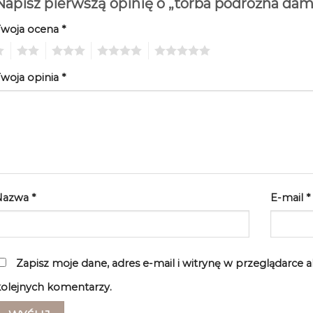
Napisz pierwszą opinię o „torba podróżna 
Twoja ocena
*
2
3
4
5
woja opinia
*
Nazwa
*
E-mail
*
Zapisz moje dane, adres e-mail i witrynę w przeglądarce 
olejnych komentarzy.