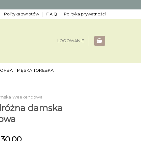
Polityka zwrotów
F.A.Q
Polityka prywatności
LOGOWANIE
TORBA
MĘSKA TOREBKA
Damska Weekendowa
dróżna damska
owa
130.00