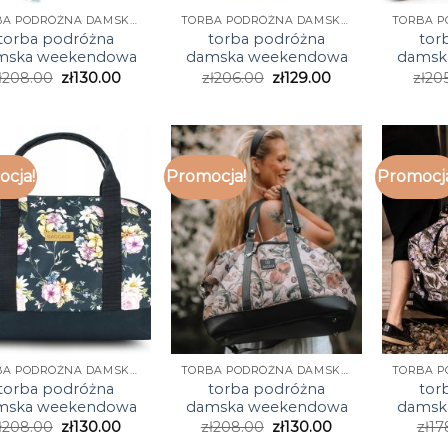
TORBA PODRÓŻNA DAMSKA WEEKENDOWA
TORBA PODRÓŻNA DAMSKA WEEKENDOWA
torba podróżna
torba podróżna
tor
mska weekendowa
damska weekendowa
damsk
ł
208.00
zł
130.00
zł
206.00
zł
129.00
zł
20
cja!
Promocja!
Promocj
TORBA PODRÓŻNA DAMSKA WEEKENDOWA
TORBA PODRÓŻNA DAMSKA WEEKENDOWA
torba podróżna
torba podróżna
tor
mska weekendowa
damska weekendowa
damsk
ł
208.00
zł
130.00
zł
208.00
zł
130.00
zł
17