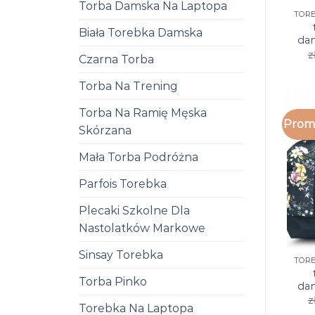
Torba Damska Na Laptopa
Biała Torebka Damska
da
z
Czarna Torba
Torba Na Trening
Torba Na Ramię Męska
Promo
Skórzana
Mała Torba Podróżna
Parfois Torebka
Plecaki Szkolne Dla
Nastolatków Markowe
Sinsay Torebka
Torba Pinko
da
z
Torebka Na Laptopa