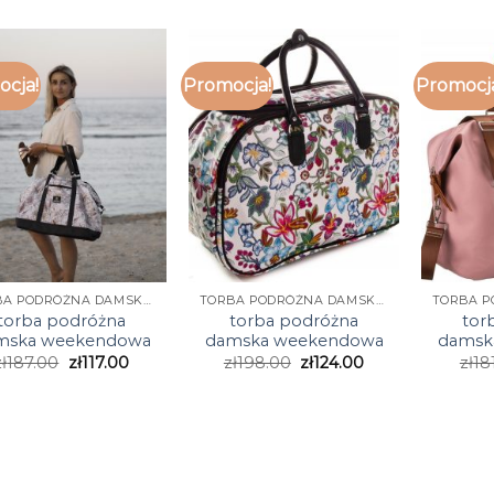
cja!
Promocja!
Promocj
TORBA PODRÓŻNA DAMSKA WEEKENDOWA
TORBA PODRÓŻNA DAMSKA WEEKENDOWA
torba podróżna
torba podróżna
tor
mska weekendowa
damska weekendowa
damsk
zł
187.00
zł
117.00
zł
198.00
zł
124.00
zł
18