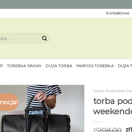
Kontaktowe
aj:
EP
TOREBKA SINSAY
DUZA TORBA
PARFOIS TOREBKA
DUŻA 
Torba Podróżna 
torba po
mocja!
weekend
208.00
zł
zł