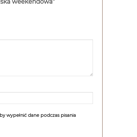
damska weekendowa”
aby wypełnić dane podczas pisania