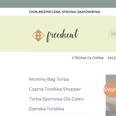
Skip
100% BEZPIECZNA STRONA ZAMÓWIENIA
to
content
Szuk
STRONA GŁÓWNA
SKL
Mommy Bag Torba
Pro
Czarna Torebka Shopper
Torba Sportowa Dla Dzieci
Damska Torebka