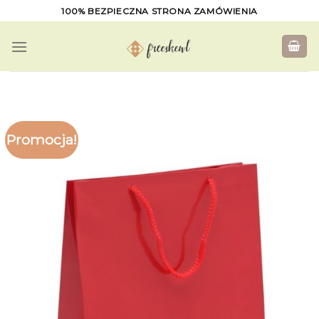
Skip
100% BEZPIECZNA STRONA ZAMÓWIENIA
to
content
Promocja!