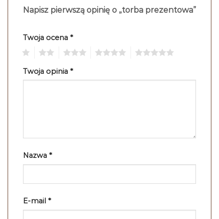
Napisz pierwszą opinię o „torba prezentowa”
Twoja ocena
*
1
2
3
4
5
Twoja opinia
*
Nazwa
*
E-mail
*