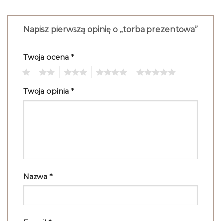
Napisz pierwszą opinię o „torba prezentowa”
Twoja ocena
*
1
2
3
4
5
Twoja opinia
*
Nazwa
*