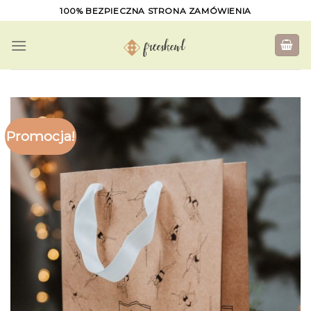
Skip
100% BEZPIECZNA STRONA ZAMÓWIENIA
to
content
Promocja!