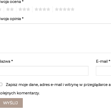
Twoja ocena
*
2
3
4
5
woja opinia
*
Nazwa
*
E-mail
*
Zapisz moje dane, adres e-mail i witrynę w przeglądarce 
olejnych komentarzy.