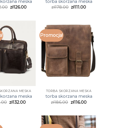
skorzana meska
torba skorzana meska
2.00
zł
126.00
zł
178.00
zł
111.00
a!
Promocja!
SKORZANA MESKA
TORBA SKORZANA MESKA
skorzana meska
torba skorzana meska
1.00
zł
132.00
zł
186.00
zł
116.00