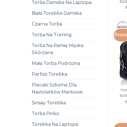
tor
Torba Damska Na Laptopa
z
Biała Torebka Damska
Czarna Torba
Torba Na Trening
Promo
Torba Na Ramię Męska
Skórzana
Mała Torba Podróżna
Parfois Torebka
Plecaki Szkolne Dla
TOR
Nastolatków Markowe
tor
z
Sinsay Torebka
Torba Pinko
Torebka Na Laptopa