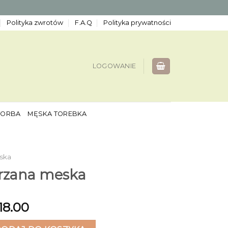
Polityka zwrotów
F.A.Q
Polityka prywatności
LOGOWANIE
TORBA
MĘSKA TOREBKA
ska
orzana meska
18.00
ana meska