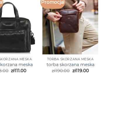
a!
Promocja!
SKORZANA MESKA
TORBA SKORZANA MESKA
skorzana meska
torba skorzana meska
8.00
zł
111.00
zł
190.00
zł
119.00