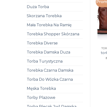
Promo
Duża Torba
Skorzana Torebka
Mała Torebka Na Ramię
Torebka Shopper Skórzana
Torebka Diverse
TOR
Torebka Damska Duza
tor
z
Torba Turystyczna
Torebka Czarna Damska
Torba Do Wózka Czarna
Męska Torebka
Torby Plazowe
Torba Plecak 2w1 Damska