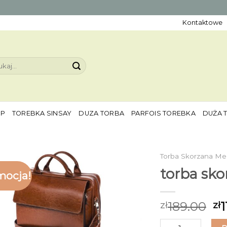
Kontaktowe
aj:
EP
TOREBKA SINSAY
DUZA TORBA
PARFOIS TOREBKA
DUŻA 
Torba Skorzana Me
torba sk
mocja!
189.00
1
zł
zł
ilość torba skorz