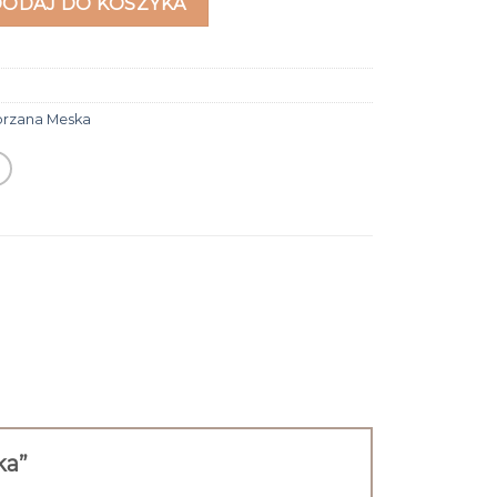
DODAJ DO KOSZYKA
orzana Meska
ka”