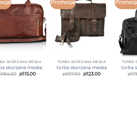
cja!
Promocja!
Promocj
BA SKORZANA MESKA
TORBA SKORZANA MESKA
TORBA 
ba skorzana meska
torba skorzana meska
torba 
ł
184.00
zł
115.00
zł
197.00
zł
123.00
zł
17