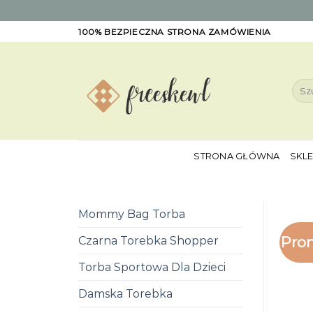
Skip
100% BEZPIECZNA STRONA ZAMÓWIENIA
to
content
Szuk
STRONA GŁÓWNA
SKL
Mommy Bag Torba
Pro
Czarna Torebka Shopper
Torba Sportowa Dla Dzieci
Damska Torebka