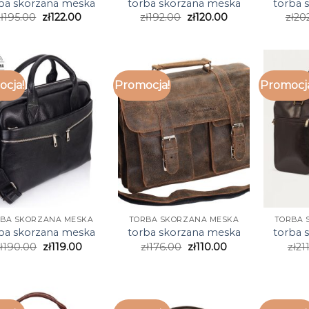
ba skorzana meska
torba skorzana meska
torba 
ł
195.00
zł
122.00
zł
192.00
zł
120.00
zł
20
cja!
Promocja!
Promocj
BA SKORZANA MESKA
TORBA SKORZANA MESKA
TORBA 
ba skorzana meska
torba skorzana meska
torba 
ł
190.00
zł
119.00
zł
176.00
zł
110.00
zł
21