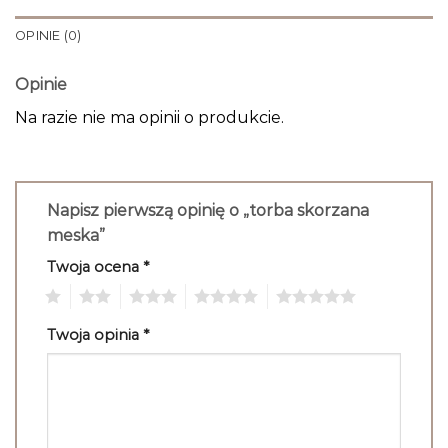
OPINIE (0)
Opinie
Na razie nie ma opinii o produkcie.
Napisz pierwszą opinię o „torba skorzana
meska”
Twoja ocena
*
1
2
3
4
5
Twoja opinia
*