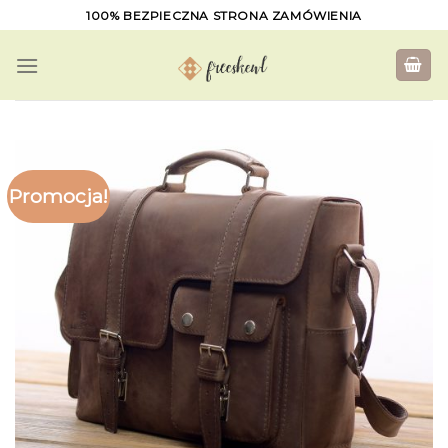
Skip
100% BEZPIECZNA STRONA ZAMÓWIENIA
to
content
Promocja!