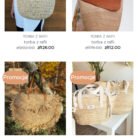
TORBA Z RAFII
TORBA Z RAFII
torba z rafii
torba z rafii
zł
202.00
zł
126.00
zł
179.00
zł
112.00
Promocja!
Promocja!