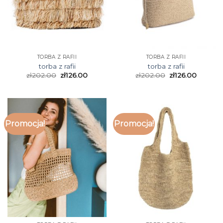
TORBA Z RAFII
TORBA Z RAFII
torba z rafii
torba z rafii
zł
202.00
zł
126.00
zł
202.00
zł
126.00
Promocja!
Promocja!