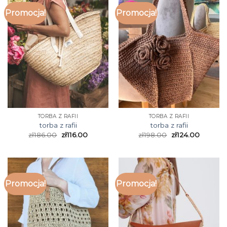
Promocja!
Promocja!
TORBA Z RAFII
TORBA Z RAFII
torba z rafii
torba z rafii
zł
186.00
zł
116.00
zł
198.00
zł
124.00
Promocja!
Promocja!