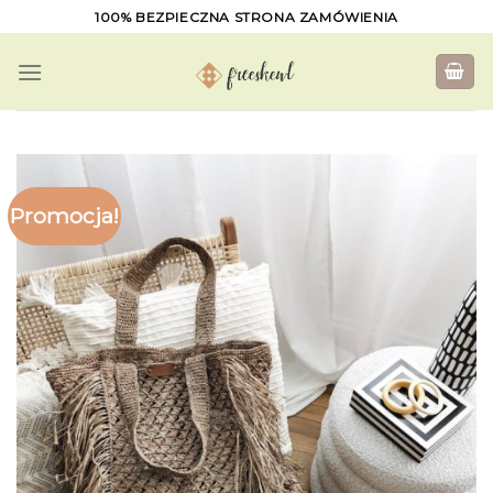
Skip
100% BEZPIECZNA STRONA ZAMÓWIENIA
to
content
Promocja!