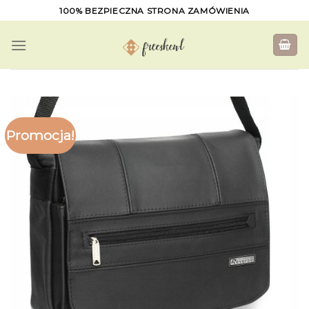
Skip
100% BEZPIECZNA STRONA ZAMÓWIENIA
to
content
Promocja!