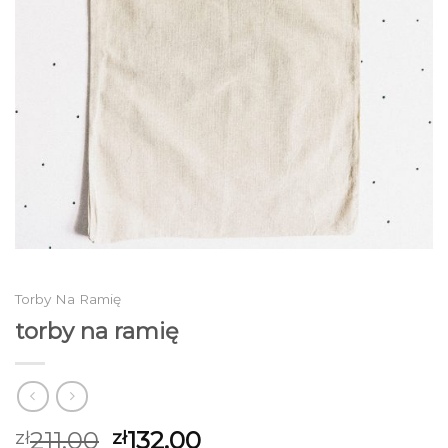
Torby Na Ramię
torby na ramię
211.00
132.00
zł
zł