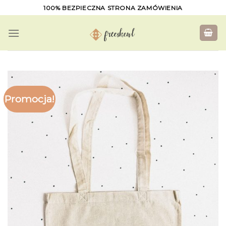
Skip
100% BEZPIECZNA STRONA ZAMÓWIENIA
to
content
Promocja!