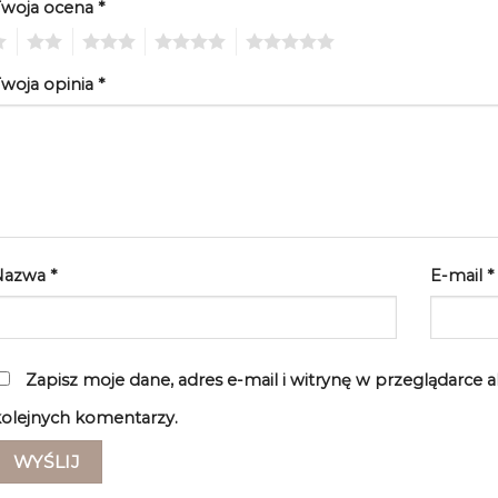
Twoja ocena
*
2
3
4
5
woja opinia
*
Nazwa
*
E-mail
*
Zapisz moje dane, adres e-mail i witrynę w przeglądarce 
olejnych komentarzy.