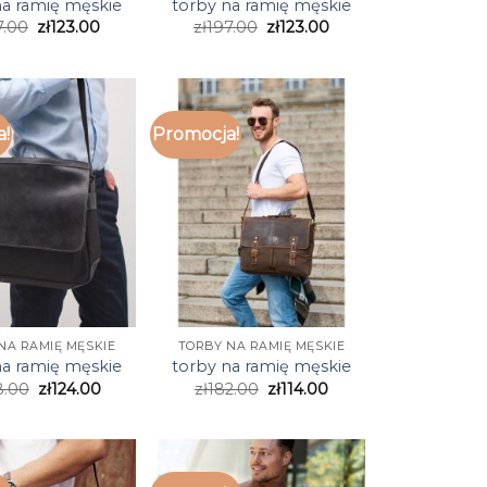
na ramię męskie
torby na ramię męskie
7.00
zł
123.00
zł
197.00
zł
123.00
a!
Promocja!
NA RAMIĘ MĘSKIE
TORBY NA RAMIĘ MĘSKIE
na ramię męskie
torby na ramię męskie
8.00
zł
124.00
zł
182.00
zł
114.00