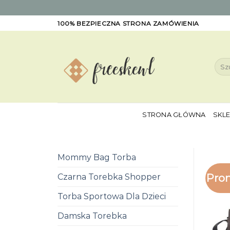
Skip
100% BEZPIECZNA STRONA ZAMÓWIENIA
to
content
Szuk
STRONA GŁÓWNA
SKL
Mommy Bag Torba
Pro
Czarna Torebka Shopper
Torba Sportowa Dla Dzieci
Damska Torebka