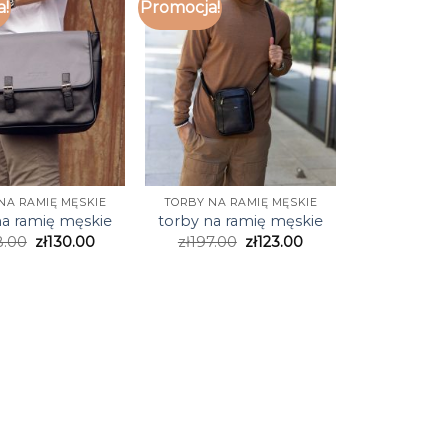
a!
Promocja!
NA RAMIĘ MĘSKIE
TORBY NA RAMIĘ MĘSKIE
na ramię męskie
torby na ramię męskie
8.00
zł
130.00
zł
197.00
zł
123.00