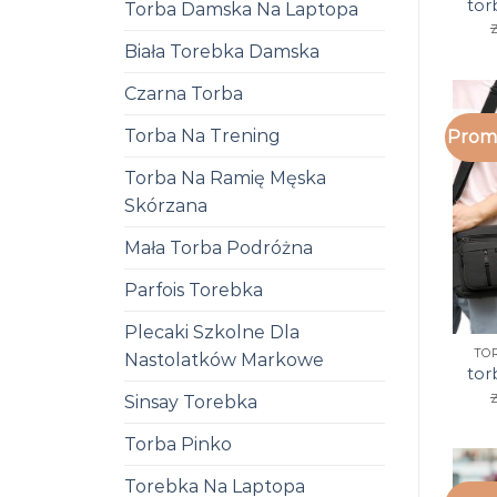
tor
Torba Damska Na Laptopa
z
Biała Torebka Damska
Czarna Torba
Torba Na Trening
Promo
Torba Na Ramię Męska
Skórzana
Mała Torba Podróżna
Parfois Torebka
Plecaki Szkolne Dla
TO
Nastolatków Markowe
tor
z
Sinsay Torebka
Torba Pinko
Torebka Na Laptopa