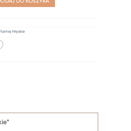
DODAJ DO KOSZYKA
 Ramię Męskie
kie”