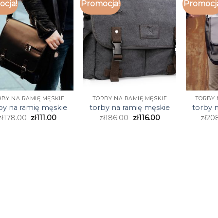
cja!
Promocja!
Promocj
RBY NA RAMIĘ MĘSKIE
TORBY NA RAMIĘ MĘSKIE
TORBY 
by na ramię męskie
torby na ramię męskie
torby 
zł
178.00
zł
111.00
zł
186.00
zł
116.00
zł
20