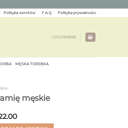
Polityka zwrotów
F.A.Q
Polityka prywatności
LOGOWANIE
TORBA
MĘSKA TOREBKA
skie
ramię męskie
22.00
mię męskie