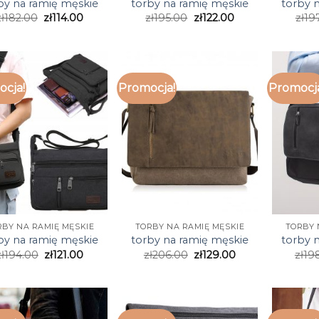
by na ramię męskie
torby na ramię męskie
torby 
ł
182.00
zł
114.00
zł
195.00
zł
122.00
zł
19
cja!
Promocja!
Promocj
RBY NA RAMIĘ MĘSKIE
TORBY NA RAMIĘ MĘSKIE
TORBY 
by na ramię męskie
torby na ramię męskie
torby 
ł
194.00
zł
121.00
zł
206.00
zł
129.00
zł
19