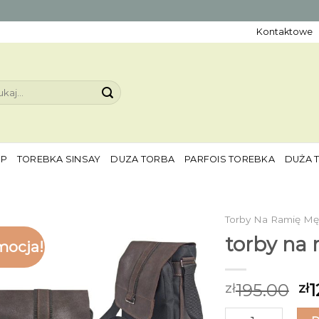
Kontaktowe
aj:
EP
TOREBKA SINSAY
DUZA TORBA
PARFOIS TOREBKA
DUŻA 
Torby Na Ramię Mę
torby na 
mocja!
195.00
1
zł
zł
ilość torby na ra