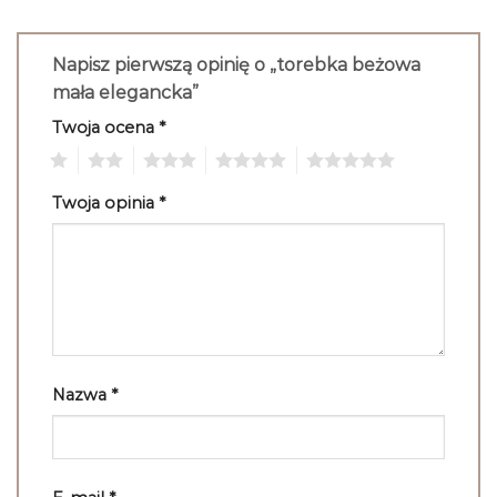
Napisz pierwszą opinię o „torebka beżowa
mała elegancka”
Twoja ocena
*
1
2
3
4
5
Twoja opinia
*
Nazwa
*