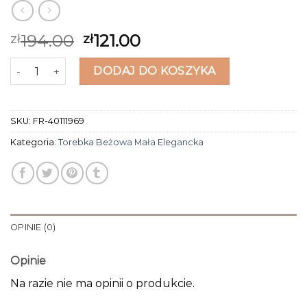
194.00
121.00
zł
zł
ilość torebka beżowa mała elegancka
DODAJ DO KOSZYKA
SKU:
FR-40111969
Kategoria:
Torebka Beżowa Mała Elegancka
OPINIE (0)
Opinie
Na razie nie ma opinii o produkcie.