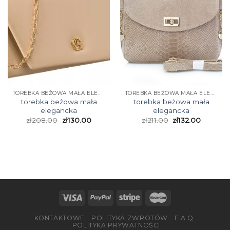
TOREBKA BEŻOWA MAŁA ELEGANCKA
TOREBKA BEŻOWA MAŁA ELEGANCKA
torebka beżowa mała
torebka beżowa mała
elegancka
elegancka
zł
208.00
zł
130.00
zł
211.00
zł
132.00
KONTAKTOWE
POLITYKA ZWROTÓW
F.A.Q
POLITYKA PRYWATNOŚCI