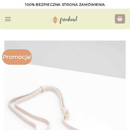
Skip
100% BEZPIECZNA STRONA ZAMÓWIENIA
to
content
Promocja!