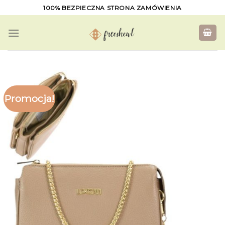
Skip
100% BEZPIECZNA STRONA ZAMÓWIENIA
to
content
Promocja!