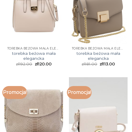
TOREBKA BEŻOWA MAŁA ELEGANCKA
TOREBKA BEŻOWA MAŁA ELEGANCKA
torebka beżowa mała
torebka beżowa mała
elegancka
elegancka
zł
192.00
zł
120.00
zł
181.00
zł
113.00
Promocja!
Promocja!