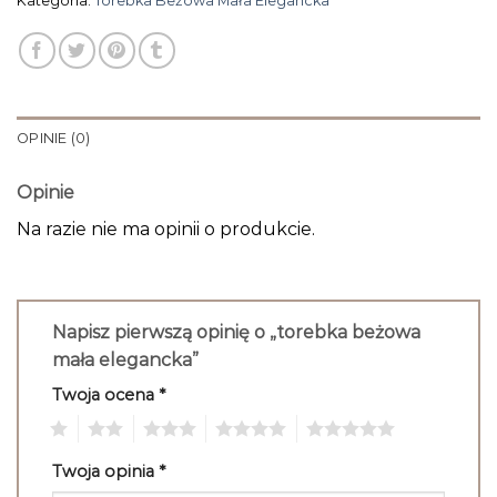
Kategoria:
Torebka Beżowa Mała Elegancka
OPINIE (0)
Opinie
Na razie nie ma opinii o produkcie.
Napisz pierwszą opinię o „torebka beżowa
mała elegancka”
Twoja ocena
*
1
2
3
4
5
Twoja opinia
*