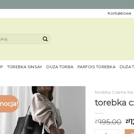
Kontaktowe
aj:
EP
TOREBKA SINSAY
DUZA TORBA
PARFOIS TOREBKA
DUŻA 
Torebka Czarna Na
torebka c
mocja!
195.00
1
zł
zł
ilość torebka czar