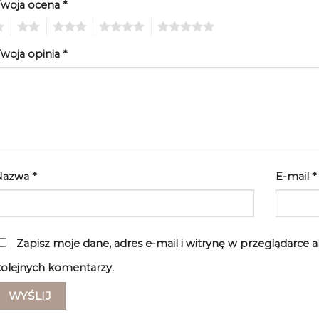
Twoja ocena
*
2
3
4
5
woja opinia
*
Nazwa
*
E-mail
*
Zapisz moje dane, adres e-mail i witrynę w przeglądarce 
olejnych komentarzy.