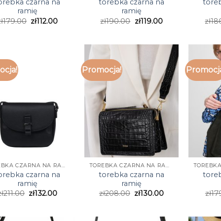
orebka czarna na
torebka czarna na
tore
ramię
ramię
ł
179.00
zł
112.00
zł
190.00
zł
119.00
zł
18
cja!
Promocja!
Promocj
TOREBKA CZARNA NA RAMIĘ
TOREBKA CZARNA NA RAMIĘ
orebka czarna na
torebka czarna na
tore
ramię
ramię
zł
211.00
zł
132.00
zł
208.00
zł
130.00
zł
17