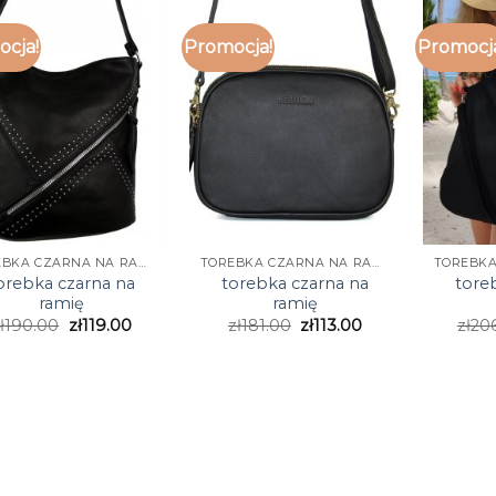
cja!
Promocja!
Promocj
TOREBKA CZARNA NA RAMIĘ
TOREBKA CZARNA NA RAMIĘ
orebka czarna na
torebka czarna na
tore
ramię
ramię
ł
190.00
zł
119.00
zł
181.00
zł
113.00
zł
20