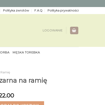
Polityka zwrotów
F.A.Q
Polityka prywatności
LOGOWANIE
TORBA
MĘSKA TOREBKA
 Ramię
zarna na ramię
22.00
na na ramię