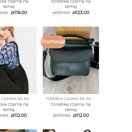
bka czarna na
torebka czarna na
ramię
ramię
6.00
zł
116.00
zł
197.00
zł
123.00
a!
Promocja!
TOREBKA CZARNA NA RAMIĘ
TOREBKA CZARNA NA RAMIĘ
bka czarna na
torebka czarna na
ramię
ramię
9.00
zł
112.00
zł
179.00
zł
112.00