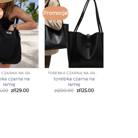
a!
Promocja!
TOREBKA CZARNA NA RAMIĘ
TOREBKA CZARNA NA RAMIĘ
bka czarna na
torebka czarna na
ramię
ramię
6.00
zł
129.00
zł
200.00
zł
125.00