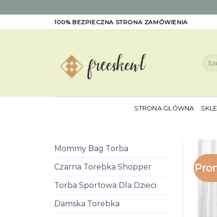
Skip
100% BEZPIECZNA STRONA ZAMÓWIENIA
to
content
Szuk
STRONA GŁÓWNA
SKL
Mommy Bag Torba
Pro
Czarna Torebka Shopper
Torba Sportowa Dla Dzieci
Damska Torebka