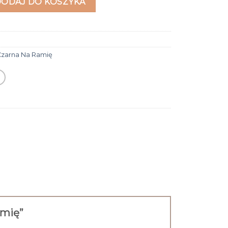
DODAJ DO KOSZYKA
Czarna Na Ramię
ramię”