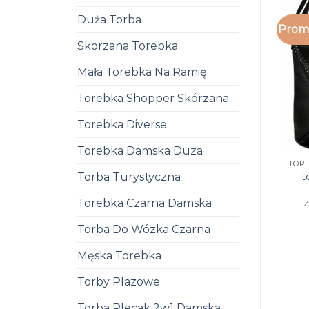
Duża Torba
Promo
Skorzana Torebka
Mała Torebka Na Ramię
Torebka Shopper Skórzana
Torebka Diverse
Torebka Damska Duza
t
Torba Turystyczna
z
Torebka Czarna Damska
Torba Do Wózka Czarna
Męska Torebka
Torby Plazowe
Torba Plecak 2w1 Damska