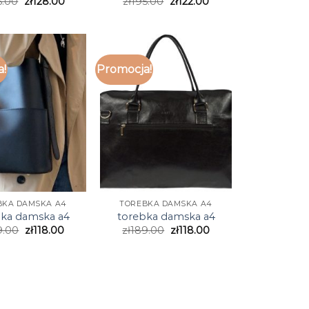
5.00
zł
128.00
zł
195.00
zł
122.00
a!
Promocja!
BKA DAMSKA A4
TOREBKA DAMSKA A4
bka damska a4
torebka damska a4
9.00
zł
118.00
zł
189.00
zł
118.00