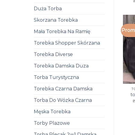
z
Duża Torba
Skorzana Torebka
Promo
Mała Torebka Na Ramię
Torebka Shopper Skórzana
Torebka Diverse
Torebka Damska Duza
Torba Turystyczna
Torebka Czarna Damska
T
t
Torba Do Wózka Czarna
z
Męska Torebka
Torby Plazowe
Torba Plecak 2w1 Damska