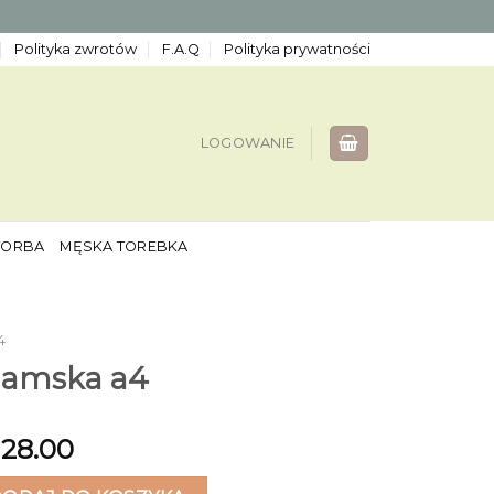
Polityka zwrotów
F.A.Q
Polityka prywatności
LOGOWANIE
TORBA
MĘSKA TOREBKA
4
damska a4
128.00
ska a4