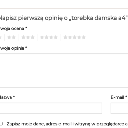
Napisz pierwszą opinię o „torebka damska a4
Twoja ocena
*
2
3
4
5
woja opinia
*
Nazwa
*
E-mail
*
Zapisz moje dane, adres e-mail i witrynę w przeglądarce 