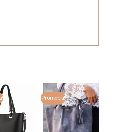
a!
Promocja!