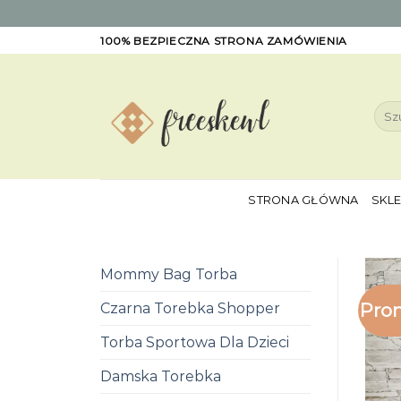
Skip
100% BEZPIECZNA STRONA ZAMÓWIENIA
to
content
Szuk
STRONA GŁÓWNA
SKL
Mommy Bag Torba
Pro
Czarna Torebka Shopper
Torba Sportowa Dla Dzieci
Damska Torebka