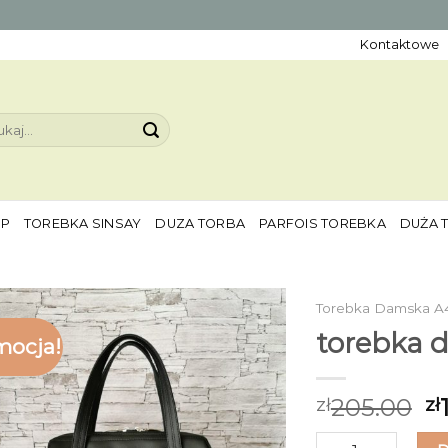
Kontaktowe
aj:
EP
TOREBKA SINSAY
DUZA TORBA
PARFOIS TOREBKA
DUŻA 
Torebka Damska A
torebka 
mocja!
205.00
zł
zł
ilość torebka dam