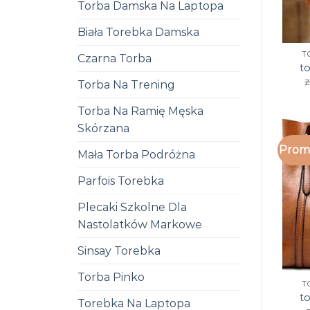
Torba Damska Na Laptopa
Biała Torebka Damska
T
Czarna Torba
t
z
Torba Na Trening
Torba Na Ramię Męska
Skórzana
Promo
Mała Torba Podróżna
Parfois Torebka
Plecaki Szkolne Dla
Nastolatków Markowe
Sinsay Torebka
Torba Pinko
T
t
Torebka Na Laptopa