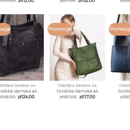
ł
179.00
zł
112.00
zł
211.00
zł
132.00
zł
20
cja!
Promocja!
Promocj
OREBKA DAMSKA A4
TOREBKA DAMSKA A4
TORE
orebka damska a4
torebka damska a4
tore
ł
198.00
zł
124.00
zł
187.00
zł
117.00
zł
18