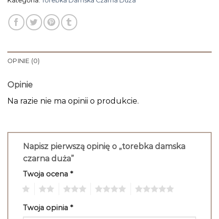
Kategoria:
Torebka Damska Czarna Duża
OPINIE (0)
Opinie
Na razie nie ma opinii o produkcie.
Napisz pierwszą opinię o „torebka damska
czarna duża”
Twoja ocena
*
1
2
3
4
5
Twoja opinia
*