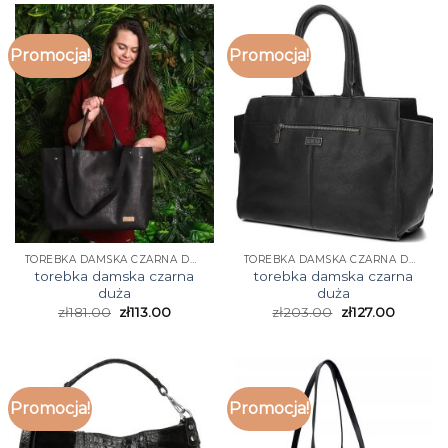
Promocja!
Promocja!
TOREBKA DAMSKA CZARNA DUŻA
TOREBKA DAMSKA CZARNA DUŻA
torebka damska czarna
torebka damska czarna
duża
duża
zł
181.00
zł
113.00
zł
203.00
zł
127.00
Promocja!
Promocja!