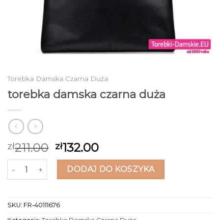
Torebka Damska Czarna Duża
torebka damska czarna duża
211.00
132.00
zł
zł
ilość torebka damska czarna duża
DODAJ DO KOSZYKA
SKU:
FR-40111676