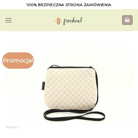
Skip
100% BEZPIECZNA STRONA ZAMÓWIENIA
to
content
Promocja!