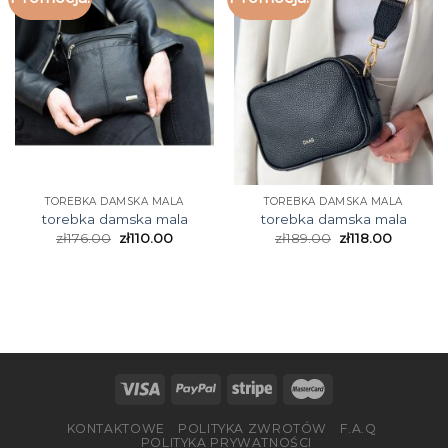
TOREBKA DAMSKA MALA
TOREBKA DAMSKA MALA
torebka damska mala
torebka damska mala
zł
176.00
zł
110.00
zł
189.00
zł
118.00
KONTAKTOWE
POLITYKA ZWROTÓW
F.A.Q
POLITYKA PRYWATNOŚCI