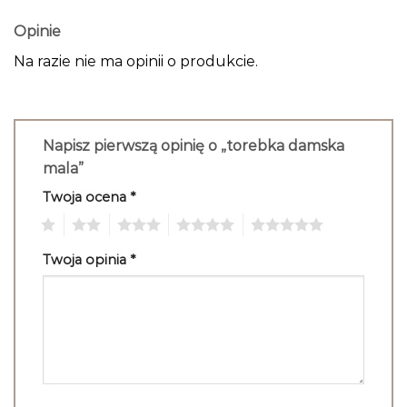
Opinie
Na razie nie ma opinii o produkcie.
Napisz pierwszą opinię o „torebka damska
mala”
Twoja ocena
*
1
2
3
4
5
Twoja opinia
*