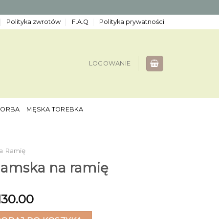
Polityka zwrotów
F.A.Q
Polityka prywatności
LOGOWANIE
TORBA
MĘSKA TOREBKA
a Ramię
damska na ramię
130.00
ska na ramię