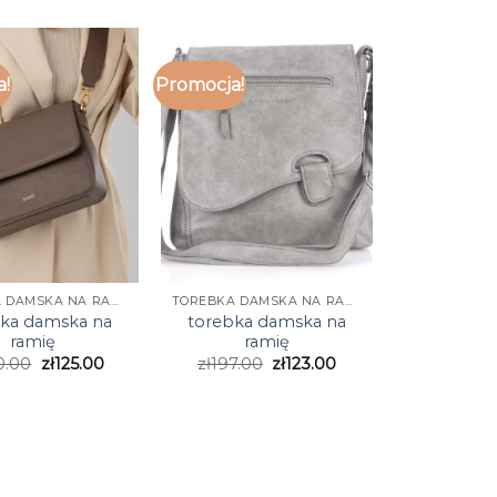
a!
Promocja!
TOREBKA DAMSKA NA RAMIĘ
TOREBKA DAMSKA NA RAMIĘ
bka damska na
torebka damska na
ramię
ramię
0.00
zł
125.00
zł
197.00
zł
123.00