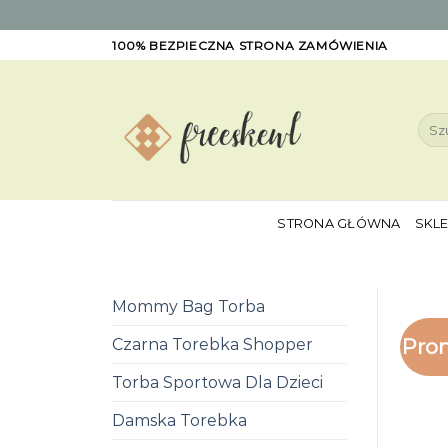
Skip
100% BEZPIECZNA STRONA ZAMÓWIENIA
to
content
Szuk
STRONA GŁÓWNA
SKL
Mommy Bag Torba
Pro
Czarna Torebka Shopper
Torba Sportowa Dla Dzieci
Damska Torebka