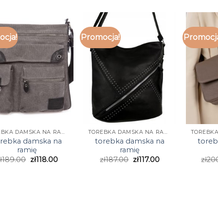
cja!
Promocja!
Promocj
TOREBKA DAMSKA NA RAMIĘ
TOREBKA DAMSKA NA RAMIĘ
orebka damska na
torebka damska na
tore
ramię
ramię
ł
189.00
zł
118.00
zł
187.00
zł
117.00
zł
20