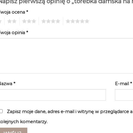
Napisz pierwszą opinię o „torebka damska na
Twoja ocena
*
2
3
4
5
woja opinia
*
Nazwa
*
E-mail
*
Zapisz moje dane, adres e-mail i witrynę w przeglądarce 
olejnych komentarzy.