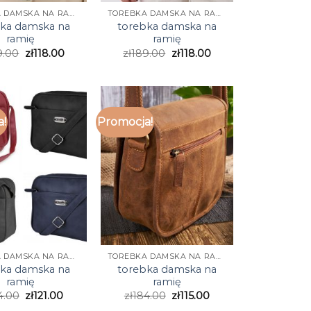
TOREBKA DAMSKA NA RAMIĘ
TOREBKA DAMSKA NA RAMIĘ
bka damska na
torebka damska na
ramię
ramię
9.00
zł
118.00
zł
189.00
zł
118.00
a!
Promocja!
TOREBKA DAMSKA NA RAMIĘ
TOREBKA DAMSKA NA RAMIĘ
bka damska na
torebka damska na
ramię
ramię
4.00
zł
121.00
zł
184.00
zł
115.00