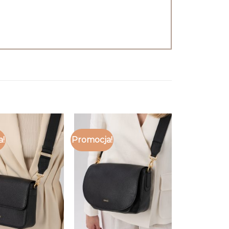
a!
Promocja!