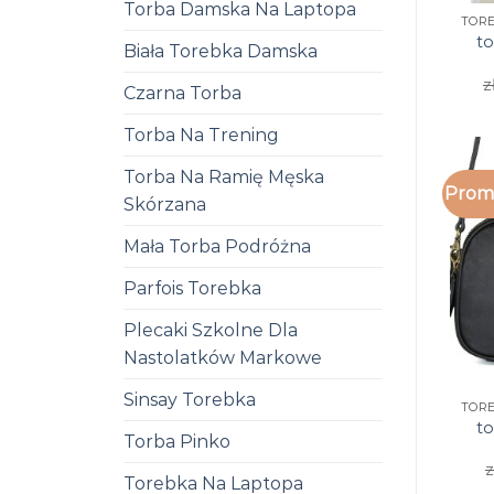
Torba Damska Na Laptopa
t
Biała Torebka Damska
z
Czarna Torba
Torba Na Trening
Torba Na Ramię Męska
Promo
Skórzana
Mała Torba Podróżna
Parfois Torebka
Plecaki Szkolne Dla
Nastolatków Markowe
Sinsay Torebka
t
Torba Pinko
z
Torebka Na Laptopa