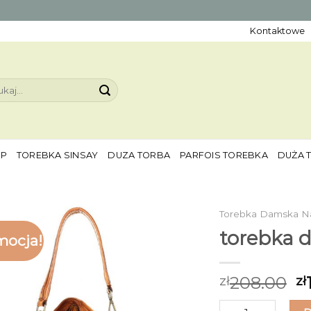
Kontaktowe
aj:
EP
TOREBKA SINSAY
DUZA TORBA
PARFOIS TOREBKA
DUŻA 
Torebka Damska N
torebka 
mocja!
208.00
zł
zł
ilość torebka dam