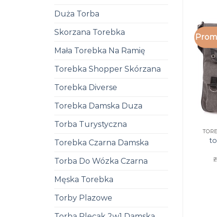
Duża Torba
Skorzana Torebka
Promo
Mała Torebka Na Ramię
Torebka Shopper Skórzana
Torebka Diverse
Torebka Damska Duza
Torba Turystyczna
t
Torebka Czarna Damska
z
Torba Do Wózka Czarna
Męska Torebka
Torby Plazowe
Torba Plecak 2w1 Damska