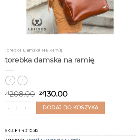
Torebka Damska Na Ramię
torebka damska na ramię
208.00
130.00
zł
zł
ilość torebka damska na ramię
DODAJ DO KOSZYKA
SKU:
FR-40110515