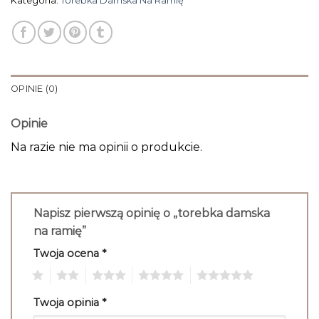
Kategoria:
Torebka Damska Na Ramię
OPINIE (0)
Opinie
Na razie nie ma opinii o produkcie.
Napisz pierwszą opinię o „torebka damska
na ramię”
Twoja ocena
*
1
2
3
4
5
Twoja opinia
*