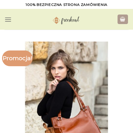
Skip
100% BEZPIECZNA STRONA ZAMÓWIENIA
to
content
Promocja!