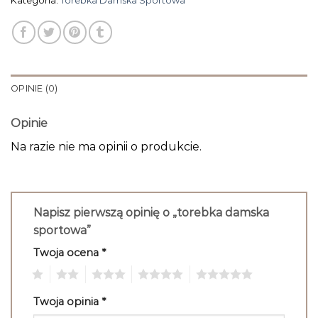
Kategoria:
Torebka Damska Sportowa
OPINIE (0)
Opinie
Na razie nie ma opinii o produkcie.
Napisz pierwszą opinię o „torebka damska
sportowa”
Twoja ocena
*
1
2
3
4
5
Twoja opinia
*