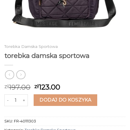
Torebka Damska Sportowa
torebka damska sportowa
197.00
123.00
zł
zł
ilość torebka damska sportowa
DODAJ DO KOSZYKA
SKU:
FR-40111303