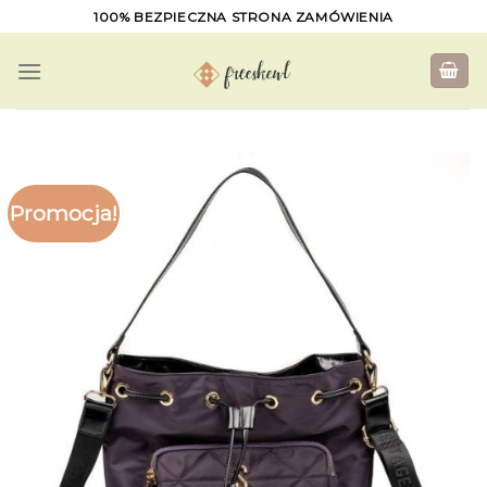
Skip
100% BEZPIECZNA STRONA ZAMÓWIENIA
to
content
Promocja!