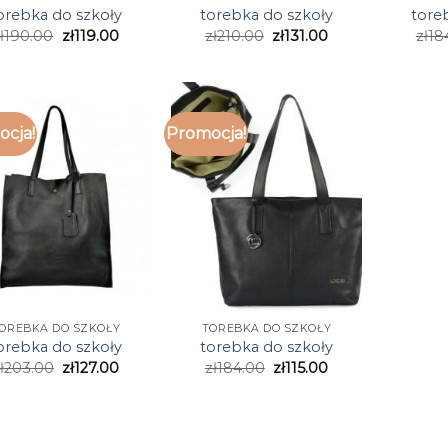
orebka do szkoły
torebka do szkoły
tore
ł
190.00
zł
119.00
zł
210.00
zł
131.00
zł
18
cja!
Promocja!
OREBKA DO SZKOŁY
TOREBKA DO SZKOŁY
orebka do szkoły
torebka do szkoły
ł
203.00
zł
127.00
zł
184.00
zł
115.00