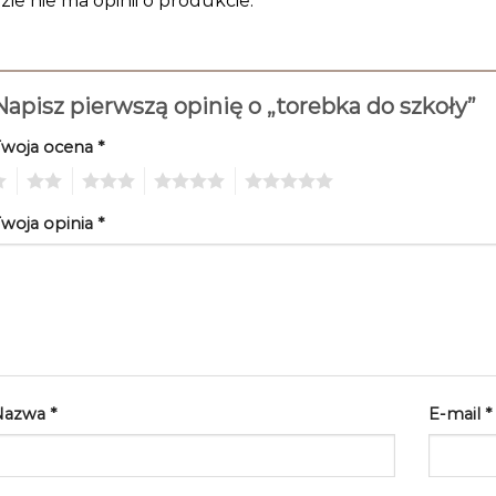
zie nie ma opinii o produkcie.
Napisz pierwszą opinię o „torebka do szkoły”
Twoja ocena
*
2
3
4
5
woja opinia
*
Nazwa
*
E-mail
*