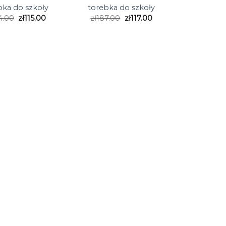
bka do szkoły
torebka do szkoły
4.00
zł
115.00
zł
187.00
zł
117.00