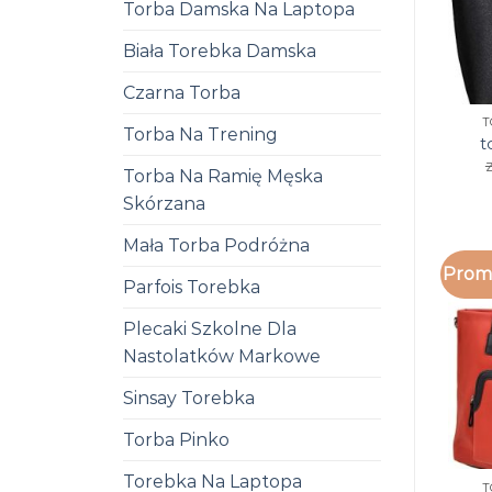
Torba Damska Na Laptopa
Biała Torebka Damska
Czarna Torba
T
Torba Na Trening
t
z
Torba Na Ramię Męska
Skórzana
Mała Torba Podróżna
Promo
Parfois Torebka
Plecaki Szkolne Dla
Nastolatków Markowe
Sinsay Torebka
Torba Pinko
Torebka Na Laptopa
T