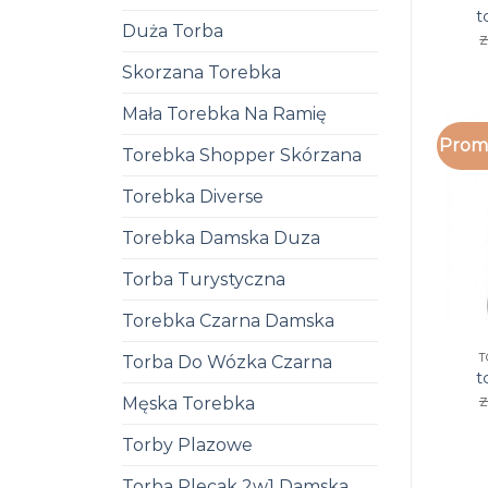
t
Duża Torba
z
Skorzana Torebka
Mała Torebka Na Ramię
Promo
Torebka Shopper Skórzana
Torebka Diverse
Torebka Damska Duza
Torba Turystyczna
Torebka Czarna Damska
T
Torba Do Wózka Czarna
t
z
Męska Torebka
Torby Plazowe
Torba Plecak 2w1 Damska