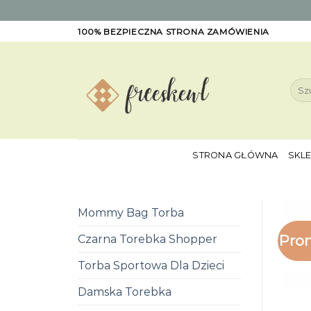
Skip
100% BEZPIECZNA STRONA ZAMÓWIENIA
to
content
Szuk
STRONA GŁÓWNA
SKL
Mommy Bag Torba
Pro
Czarna Torebka Shopper
Torba Sportowa Dla Dzieci
Damska Torebka