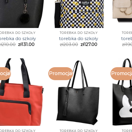
OREBKA DO SZKOŁY
TOREBKA DO SZKOŁY
TORE
orebka do szkoły
torebka do szkoły
tore
ł
210.00
zł
131.00
zł
203.00
zł
127.00
zł
19
cja!
Promocja!
Promocj
OREBKA DO SZKOŁY
TOREBKA DO SZKOŁY
TORE