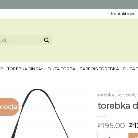
Kontaktowe
aj:
EP
TOREBKA SINSAY
DUZA TORBA
PARFOIS TOREBKA
DUŻA 
Torebka Do Szkoły
torebka d
mocja!
195.00
1
zł
zł
ilość torebka do s