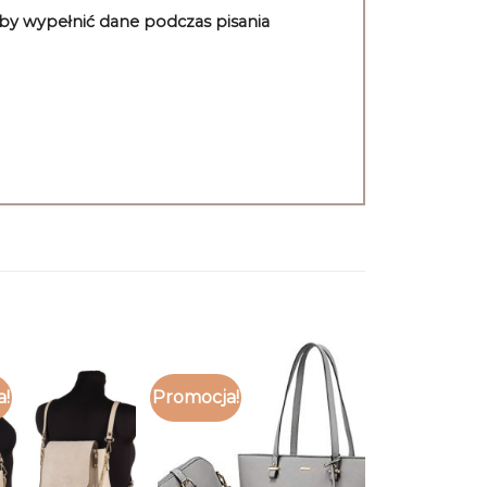
aby wypełnić dane podczas pisania
a!
Promocja!