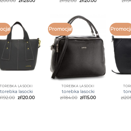
ł
200.00
zł
125.00
zł
192.00
zł
120.00
zł
19
cja!
Promocja!
Promocj
TOREBKA LASOCKI
TOREBKA LASOCKI
TOR
torebka lasocki
torebka lasocki
tor
ł
192.00
zł
120.00
zł
184.00
zł
115.00
zł
20