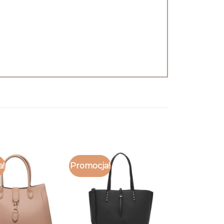
a!
Promocja!