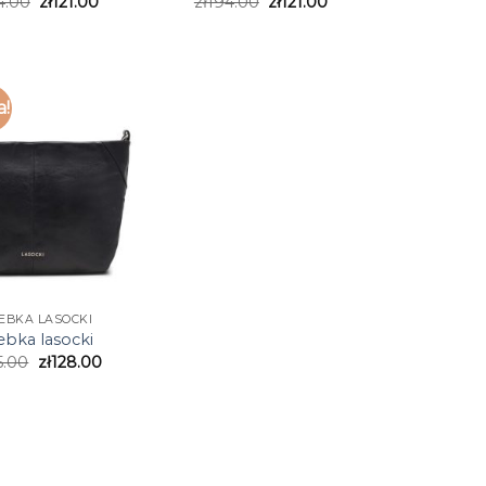
4.00
zł
121.00
zł
194.00
zł
121.00
a!
EBKA LASOCKI
ebka lasocki
5.00
zł
128.00