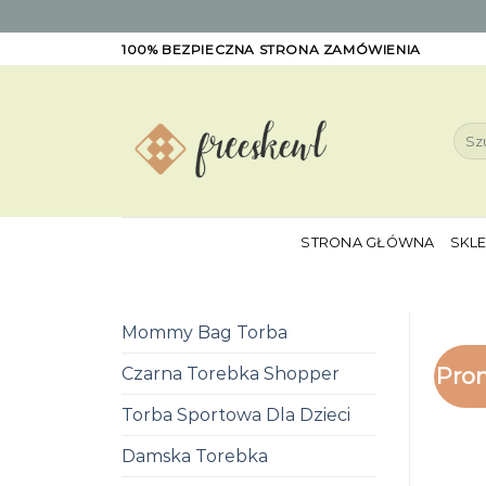
Skip
100% BEZPIECZNA STRONA ZAMÓWIENIA
to
content
Szuk
STRONA GŁÓWNA
SKL
Mommy Bag Torba
Pro
Czarna Torebka Shopper
Torba Sportowa Dla Dzieci
Damska Torebka