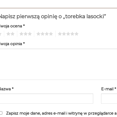
Napisz pierwszą opinię o „torebka lasocki”
Twoja ocena
*
2
3
4
5
woja opinia
*
Nazwa
*
E-mail
*
Zapisz moje dane, adres e-mail i witrynę w przeglądarce 