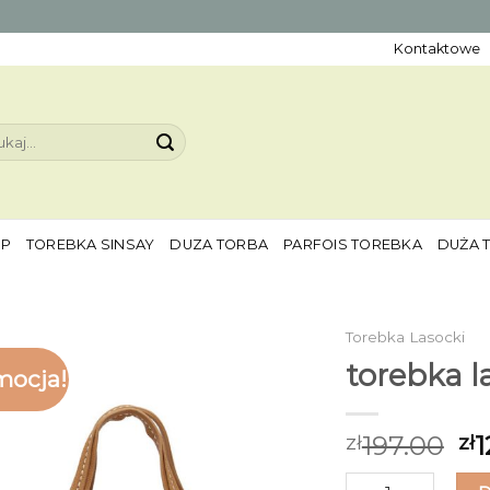
Kontaktowe
aj:
EP
TOREBKA SINSAY
DUZA TORBA
PARFOIS TOREBKA
DUŻA 
Torebka Lasocki
torebka l
mocja!
197.00
1
zł
zł
ilość torebka laso