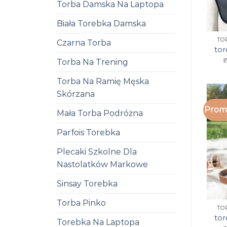
Torba Damska Na Laptopa
Biała Torebka Damska
TO
Czarna Torba
to
z
Torba Na Trening
Torba Na Ramię Męska
Skórzana
Promo
Mała Torba Podróżna
Parfois Torebka
Plecaki Szkolne Dla
Nastolatków Markowe
Sinsay Torebka
Torba Pinko
TO
to
Torebka Na Laptopa