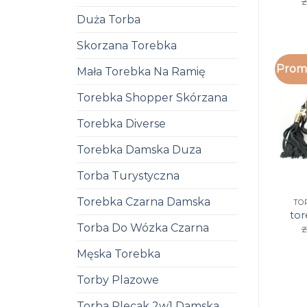
z
Duża Torba
Skorzana Torebka
Promo
Mała Torebka Na Ramię
Torebka Shopper Skórzana
Torebka Diverse
Torebka Damska Duza
Torba Turystyczna
Torebka Czarna Damska
TO
to
Torba Do Wózka Czarna
z
Męska Torebka
Torby Plazowe
Torba Plecak 2w1 Damska