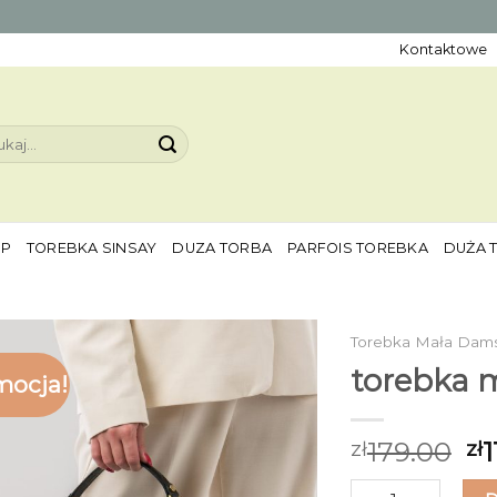
Kontaktowe
aj:
EP
TOREBKA SINSAY
DUZA TORBA
PARFOIS TOREBKA
DUŻA 
Torebka Mała Dam
torebka 
mocja!
179.00
1
zł
zł
ilość torebka ma