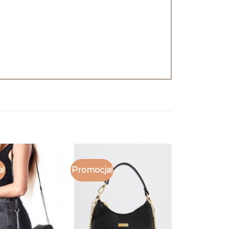
a!
Promocja!