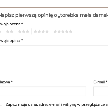
Napisz pierwszą opinię o „torebka mała dams
Twoja ocena
*
2
3
4
5
woja opinia
*
Nazwa
*
E-mail
*
Zapisz moje dane, adres e-mail i witrynę w przeglądarce 