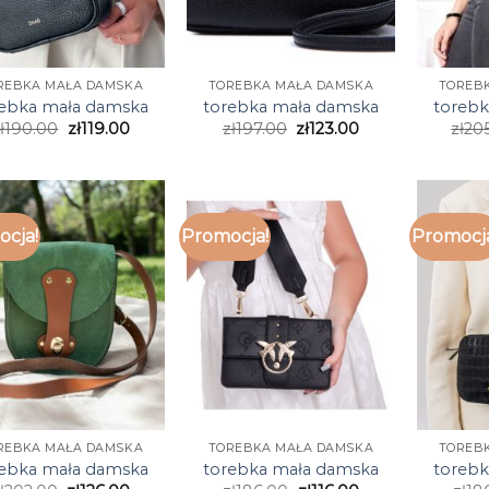
REBKA MAŁA DAMSKA
TOREBKA MAŁA DAMSKA
TOREB
rebka mała damska
torebka mała damska
torebk
ł
190.00
zł
119.00
zł
197.00
zł
123.00
zł
20
cja!
Promocja!
Promocj
REBKA MAŁA DAMSKA
TOREBKA MAŁA DAMSKA
TOREB
rebka mała damska
torebka mała damska
torebk