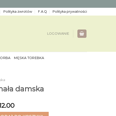
Polityka zwrotów
F.A.Q
Polityka prywatności
LOGOWANIE
TORBA
MĘSKA TOREBKA
ska
mała damska
12.00
ła damska