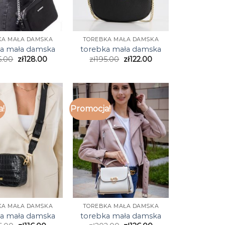
KA MAŁA DAMSKA
TOREBKA MAŁA DAMSKA
a mała damska
torebka mała damska
5.00
zł
128.00
zł
195.00
zł
122.00
a!
Promocja!
KA MAŁA DAMSKA
TOREBKA MAŁA DAMSKA
a mała damska
torebka mała damska