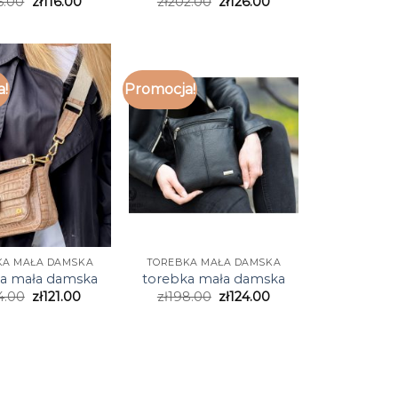
6.00
zł
116.00
zł
202.00
zł
126.00
a!
Promocja!
KA MAŁA DAMSKA
TOREBKA MAŁA DAMSKA
a mała damska
torebka mała damska
4.00
zł
121.00
zł
198.00
zł
124.00