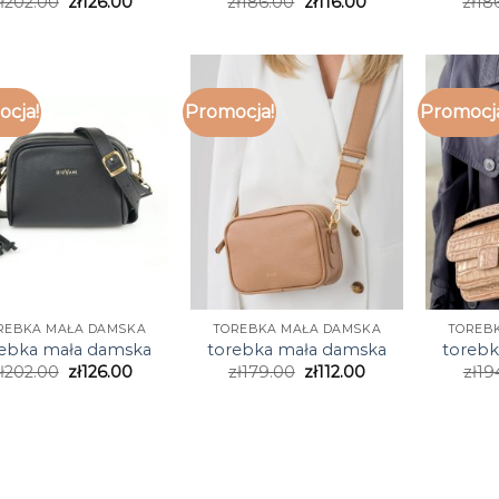
ł
202.00
zł
126.00
zł
186.00
zł
116.00
zł
18
cja!
Promocja!
Promocj
REBKA MAŁA DAMSKA
TOREBKA MAŁA DAMSKA
TOREB
rebka mała damska
torebka mała damska
torebk
ł
202.00
zł
126.00
zł
179.00
zł
112.00
zł
19