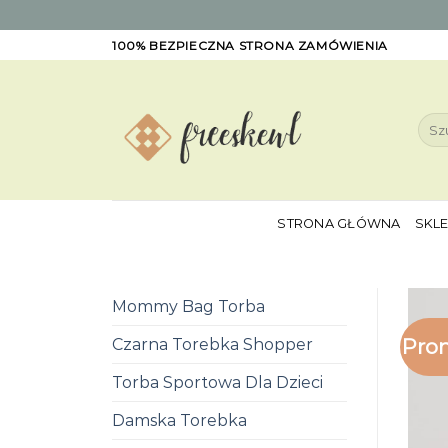
Skip
100% BEZPIECZNA STRONA ZAMÓWIENIA
to
content
Szuk
STRONA GŁÓWNA
SKL
Mommy Bag Torba
Pro
Czarna Torebka Shopper
Torba Sportowa Dla Dzieci
Damska Torebka