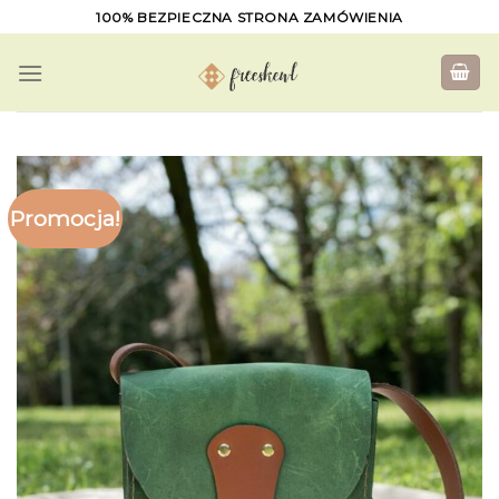
Skip
100% BEZPIECZNA STRONA ZAMÓWIENIA
to
content
Promocja!