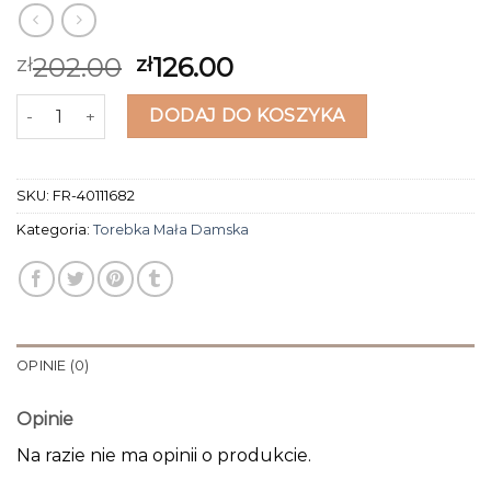
202.00
126.00
zł
zł
ilość torebka mała damska
DODAJ DO KOSZYKA
SKU:
FR-40111682
Kategoria:
Torebka Mała Damska
OPINIE (0)
Opinie
Na razie nie ma opinii o produkcie.