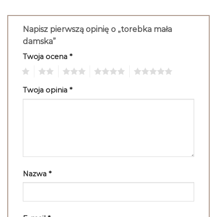
Napisz pierwszą opinię o „torebka mała
damska”
Twoja ocena
*
1
2
3
4
5
Twoja opinia
*
Nazwa
*