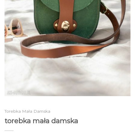
Torebka Mała Damska
torebka mała damska